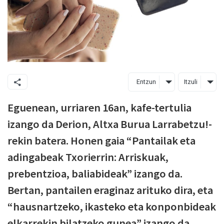
Entzun
Itzuli
Eguenean, urriaren 16an, kafe-tertulia
izango da Derion, Altxa Burua Larrabetzu!-
rekin batera. Honen gaia “Pantailak eta
adingabeak Txorierrin: Arriskuak,
prebentzioa, baliabideak” izango da.
Bertan, pantailen eraginaz arituko dira, eta
“hausnartzeko, ikasteko eta konponbideak
elkarrekin bilatzeko gunea” izango da.