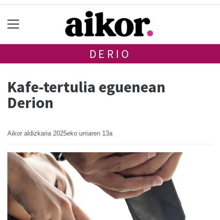
DERIO
Kafe-tertulia eguenean
Derion
Aikor aldizkaria
2025eko urriaren 13a