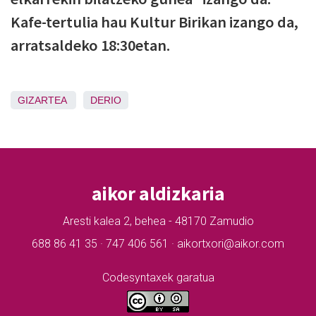
Kafe-tertulia hau Kultur Birikan izango da,
arratsaldeko 18:30etan.
GIZARTEA
DERIO
aikor aldizkaria
Aresti kalea 2, behea - 48170 Zamudio
688 86 41 35 · 747 406 561 · aikortxori@aikor.com
Codesyntaxek garatua