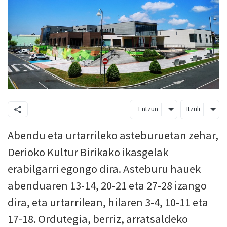
Entzun
Itzuli
Abendu eta urtarrileko asteburuetan zehar,
Derioko Kultur Birikako ikasgelak
erabilgarri egongo dira. Asteburu hauek
abenduaren 13-14, 20-21 eta 27-28 izango
dira, eta urtarrilean, hilaren 3-4, 10-11 eta
17-18. Ordutegia, berriz, arratsaldeko