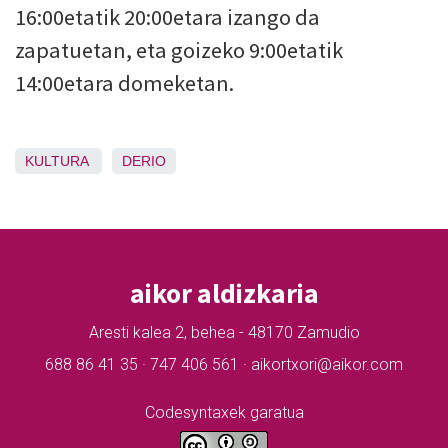
16:00etatik 20:00etara izango da
zapatuetan, eta goizeko 9:00etatik
14:00etara domeketan.
KULTURA
DERIO
aikor aldizkaria
Aresti kalea 2, behea - 48170 Zamudio
688 86 41 35 · 747 406 561 · aikortxori@aikor.com
Codesyntaxek garatua