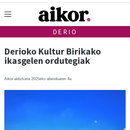
DERIO
Derioko Kultur Birikako
ikasgelen ordutegiak
Aikor aldizkaria
2025eko abenduaren 4a