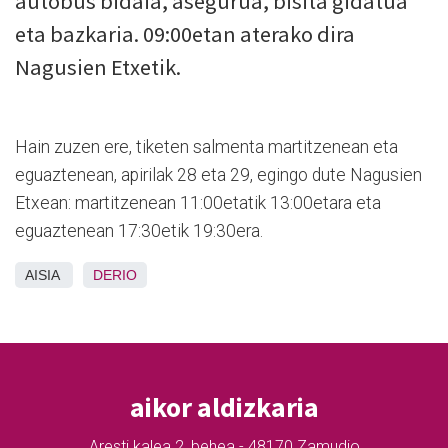
autobus bidaia, asegurua, bisita gidatua
eta bazkaria. 09:00etan aterako dira
Nagusien Etxetik.
Hain zuzen ere, tiketen salmenta martitzenean eta
eguaztenean, apirilak 28 eta 29, egingo dute Nagusien
Etxean: martitzenean 11:00etatik 13:00etara eta
eguaztenean 17:30etik 19:30era.
AISIA
DERIO
aikor aldizkaria
Aresti kalea 2, behea - 48170 Zamudio