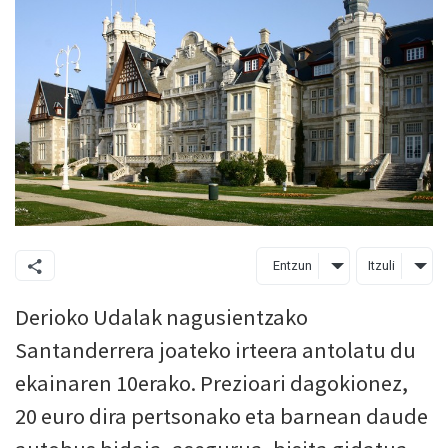
Entzun
Itzuli
Derioko Udalak nagusientzako
Santanderrera joateko irteera antolatu du
ekainaren 10erako. Prezioari dagokionez,
20 euro dira pertsonako eta barnean daude