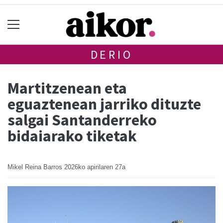
DERIO
Martitzenean eta
eguaztenean jarriko dituzte
salgai Santanderreko
bidaiarako tiketak
Mikel Reina Barros
2026ko apirilaren 27a