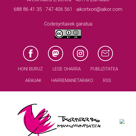
688 86 41 35 · 747 406 561 · aikortxori@aikor.com
Codesyntaxek garatua
HONI BURUZ
LEGE OHARRA
PUBLIZITATEA
ARAUAK
HARREMANETARAKO
RSS