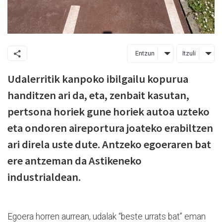
Entzun
Itzuli
Udalerritik kanpoko ibilgailu kopurua
handitzen ari da, eta, zenbait kasutan,
pertsona horiek gune horiek autoa uzteko
eta ondoren aireportura joateko erabiltzen
ari direla uste dute. Antzeko egoeraren bat
ere antzeman da Astikeneko
industrialdean.
Egoera horren aurrean, udalak “beste urrats bat” eman