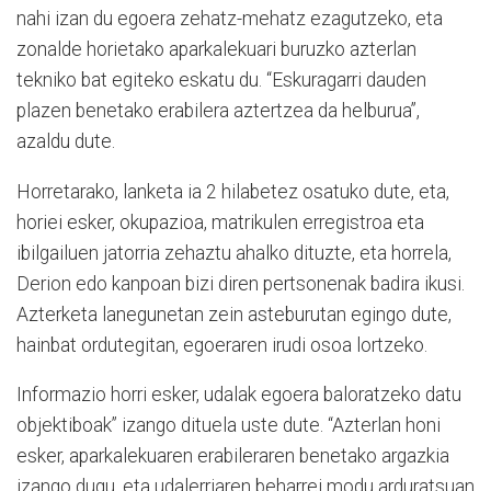
nahi izan du egoera zehatz-mehatz ezagutzeko, eta
zonalde horietako aparkalekuari buruzko azterlan
tekniko bat egiteko eskatu du. “Eskuragarri dauden
plazen benetako erabilera aztertzea da helburua”,
azaldu dute.
Horretarako, lanketa ia 2 hilabetez osatuko dute, eta,
horiei esker, okupazioa, matrikulen erregistroa eta
ibilgailuen jatorria zehaztu ahalko dituzte, eta horrela,
Derion edo kanpoan bizi diren pertsonenak badira ikusi.
Azterketa lanegunetan zein asteburutan egingo dute,
hainbat ordutegitan, egoeraren irudi osoa lortzeko.
Informazio horri esker, udalak egoera baloratzeko datu
objektiboak” izango dituela uste dute. “Azterlan honi
esker, aparkalekuaren erabileraren benetako argazkia
izango dugu, eta udalerriaren beharrei modu arduratsuan