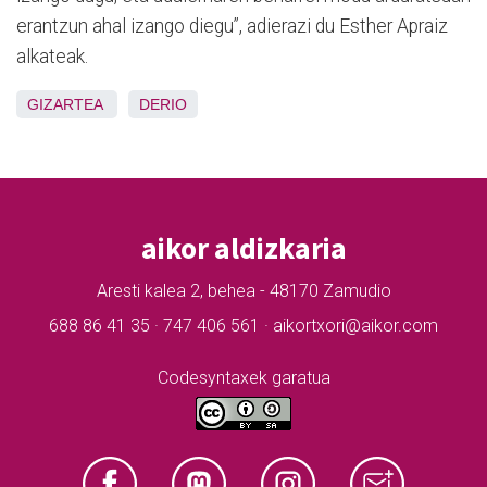
erantzun ahal izango diegu”, adierazi du Esther Apraiz
alkateak.
GIZARTEA
DERIO
aikor aldizkaria
Aresti kalea 2, behea - 48170 Zamudio
688 86 41 35 · 747 406 561 · aikortxori@aikor.com
Codesyntaxek garatua