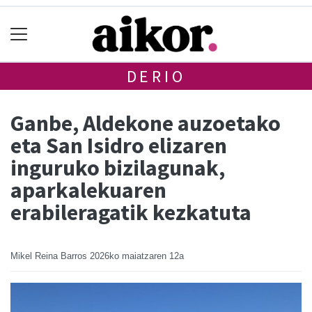
DERIO
Ganbe, Aldekone auzoetako
eta San Isidro elizaren
inguruko bizilagunak,
aparkalekuaren
erabileragatik kezkatuta
Mikel Reina Barros
2026ko maiatzaren 12a