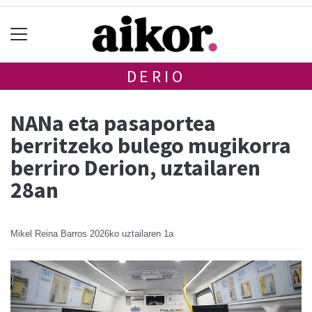
DERIO
NANa eta pasaportea
berritzeko bulego mugikorra
berriro Derion, uztailaren
28an
Mikel Reina Barros
2026ko uztailaren 1a