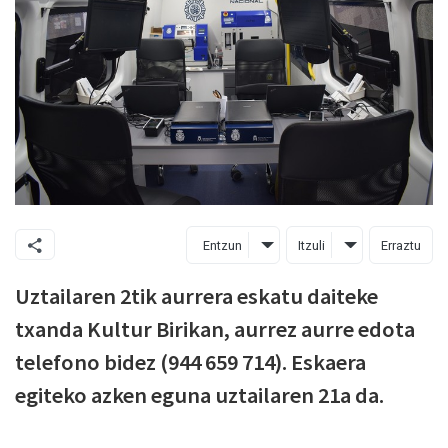
Entzun
Itzuli
Erraztu
Uztailaren 2tik aurrera eskatu daiteke
txanda Kultur Birikan, aurrez aurre edota
telefono bidez (944 659 714). Eskaera
egiteko azken eguna uztailaren 21a da.