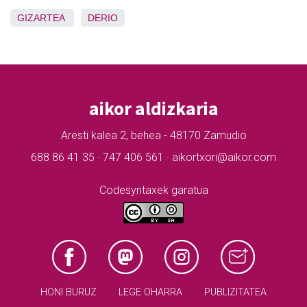
GIZARTEA
DERIO
aikor aldizkaria
Aresti kalea 2, behea - 48170 Zamudio
688 86 41 35 · 747 406 561 · aikortxori@aikor.com
Codesyntaxek garatua
HONI BURUZ
LEGE OHARRA
PUBLIZITATEA