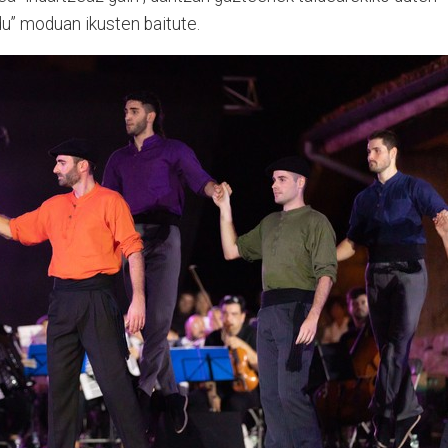
du” moduan ikusten baitute.