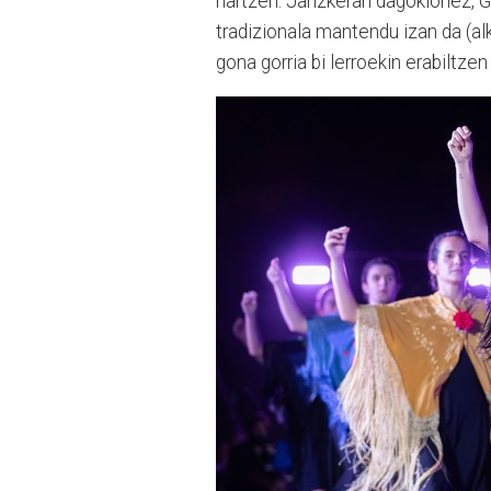
hartzen. Janzkerari dagokionez, 
tradizionala mantendu izan da (alk
gona gorria bi lerroekin erabiltze