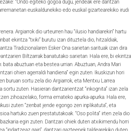
 dezake: “Ondo egiteko gogoa dugu, jendeak ere dantzan
rremanetan euskaldunekiko edo euskal gizartearekiko irudi
renera. Argiarrok dio urteurren hau “ilusio handiarekin” hartu
bat ekintza “txiki” burutu izan dituztela dio, hitzaldiak,
antza Tradizionalaren Esker Ona sarietan sarituak izan dira
Dantzarien Biltzarrak banatutako sarietan. Hala ere, bi ekintz
: bata abuztuan eta bestea urrian. Abuztuan, Andra Mari
ntzari ohien agerraldi handiena” egin zuten. Ikuskizun hori
n buruan sortu zela dio Argiarrok, eta Mentxu Larrea
era sortu zuten. Hasieran dantzarientzat “inkognita” izan zela
tzen zihoazelako, forma emateko apurka-apurka. Hala ere,
kusi zuten “zenbat jende egongo zen inplikatuta”, eta
sioa hartuko zuen prestatutakoak. “Oso polita” irten zela dio
i bazkaria egin zuten. Dantzari ohiek duten atxikimendu horri
dea “indartzeaz gain”, dantzari gazteenek taldearekiko duten