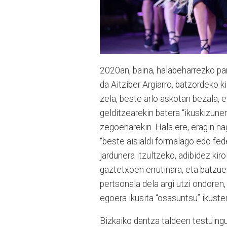
2020an, baina, halabeharrezko par
da Aitziber Argiarro, batzordeko k
zela, beste arlo askotan bezala, 
gelditzearekin batera “ikuskizunen
zegoenarekin. Hala ere, eragin na
“beste aisialdi formalago edo fe
jardunera itzultzeko, adibidez kir
gaztetxoen errutinara, eta batzuen 
pertsonala dela argi utzi ondoren
egoera ikusita “osasuntsu” ikuste
Bizkaiko dantza taldeen testuingur