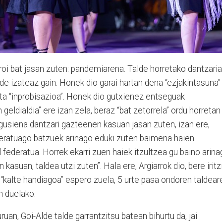
oi bat jasan zuten: pandemiarena. Talde horretako dantzaria
ide izateaz gain. Honek dio garai hartan dena “ezjakintasuna”
eta “inprobisazioa”. Honek dio gutxienez entseguak
 geldialdia” ere izan zela, beraz “bat zetorrela” ordu horretan
gusiena dantzari gazteenen kasuan jasan zuten, izan ere,
deratuago batzuek arinago eduki zuten baimena haien
ol federatua. Horrek ekarri zuen haiek itzultzea gu baino arin
kasuan, taldea utzi zuten”. Hala ere, Argiarrok dio, bere iritz
, “kalte handiagoa” espero zuela, 5 urte pasa ondoren taldear
n duelako.
uan, Goi-Alde talde garrantzitsu batean bihurtu da, jai