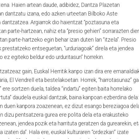
tena. Haien artean daude, adibidez, Dantza Plazetan
an dantzatu izana, edo azken urteetan Bilboko Aste
 dantzatzea. Argiarrok dio haientzat “poztasuna eta
tan parte-hartzean, nahiz eta “presio gehien” sorrarazten die
an parte-hartzeko egin behar izan duten lan “itzela”. Presio
 prestatzeko entseguetan, “urduriagoak” direla eta jendea
o ez egiteko beldur edo urduritasun” horrekin.
tzatzeaz gain, Euskal Herritik kanpo izan dira ere emanaldia
aria, El Vendrell eta bestelakoetan. Horrek, “harrotasunaz” ga
” ere sortzen duela, taldea “indartu” egiten baita horrelako
rtuta” daudela euskal dantzak, baina kanpoan ezberdina dela:
ten duen kanpora zoazenean, ez dizut esango bereziagoa del
n dizu pentsatzera gurea ere polita dela eta erakusteko
enean, jendea pozik eta harrituta geratzen da gurearekin, et
 izaten da”. Hala ere, euskal kulturaren “ordezkari” izate