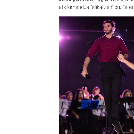
atxikimendua “elikatzen” du, “ere