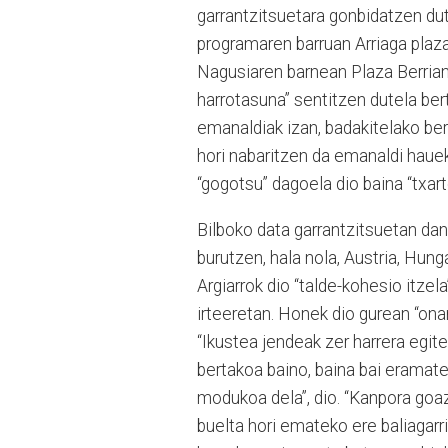
garrantzitsuetara gonbidatzen du
programaren barruan Arriaga plaz
Nagusiaren barnean Plaza Berrian
harrotasuna” sentitzen dutela ber
emanaldiak izan, badakitelako bert
hori nabaritzen da emanaldi hauek
“gogotsu” dagoela dio baina “txart
Bilboko data garrantzitsuetan dan
burutzen, hala nola, Austria, Hung
Argiarrok dio “talde-kohesio itzela
irteeretan. Honek dio gurean “ona
“Ikustea jendeak zer harrera egi
bertakoa baino, baina bai eramate
modukoa dela”, dio. “Kanpora goaz
buelta hori emateko ere baliagarria