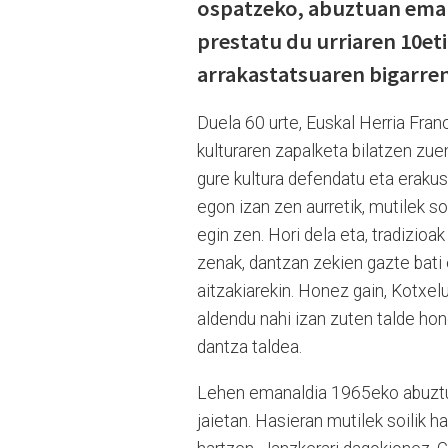
ospatzeko, abuztuan eman
prestatu du urriaren 10et
arrakastatsuaren bigarre
Duela 60 urte, Euskal Herria Fra
kulturaren zapalketa bilatzen zue
gure kultura defendatu eta erakus
egon izan zen aurretik, mutilek s
egin zen. Hori dela eta, tradizioa
zenak, dantzan zekien gazte bati 
aitzakiarekin. Honez gain, Kotxelu
aldendu nahi izan zuten talde hon
dantza taldea.
Lehen emanaldia 1965eko abuztua
jaietan. Hasieran mutilek soilik h