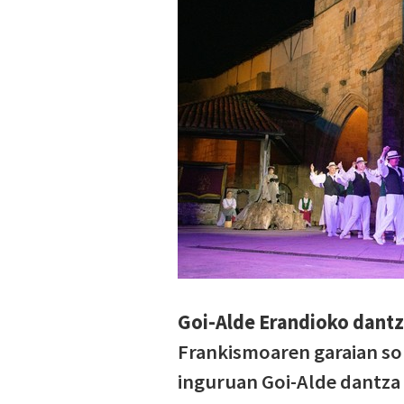
Goi-Alde Erandioko dantz
Frankismoaren garaian so
inguruan Goi-Alde dantza t