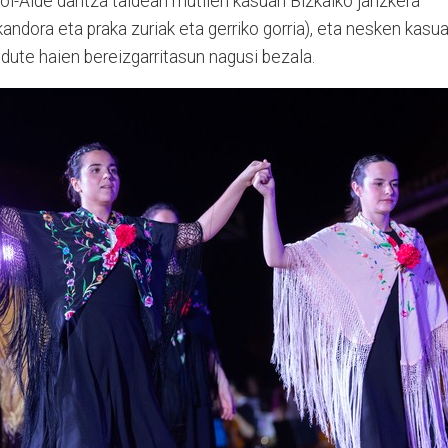
Goi-Alde dantza taldean mutilen kasuan Bizkaiko janzkera
andora eta praka zuriak eta gerriko gorria), eta nesken kasua
n dute haien bereizgarritasun nagusi bezala.