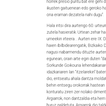
horrek presio puntu bat ere gehi
ikusten gaituenean edo geroko ha
ona eraman dezatela nahi dugu”.
Hala iritsi dira aurtengo 60. urteur
zutela hasieratik. Urtean zehar hain
umeekin irteera… Aurten ere IX. D
haien ibilbidearengatik, Bizkaiko 
nagusi nabarmendu dituzte aurten
egunean, orain arte egin duten “da
Sorkunde Goikouria lehendakariare
idazkariaren lan “itzelarekin” bat
dio, entseatu ahala dantza molda
behin entsegu orokorrak hastean i
konturatu ziren zer nolako diment
Argiarrok, non dantzaldia eta herr
buruz galdetuta, Argiarrok dio tal