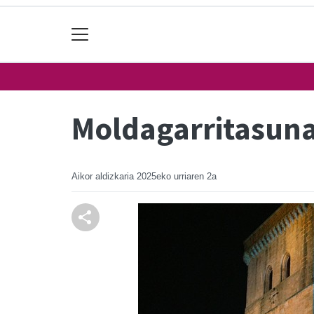
Moldagarritasuna
Aikor aldizkaria
2025eko urriaren 2a