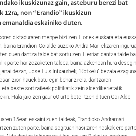
dako ikuskizunaz gain, asteburu berezi bat
ik 12ra, non “Erandio” ikuskizun
n emanaldia eskainiko duten.
ncoren diktaduraren menpe bizi zen. Honek euskara eta euska
n, baina Erandion, Goialde auzoko Andra Mari elizaren ingurua
ten duen dantza talde bat sortu zen. Herrian dantza talde ba
oilik parte har zezaketen taldea, baina azkenean hura desegi
k jarrai dezan, Jose Luis Intxaurbek, “Kotxelu” bezala ezagun
esan zion hauek batu egin behar zirela, dantzaren
 eta beste sortzaileek politikatik zein alderdikerietatik
ekin. Hala jaio zen gaur 60 urte bete- tzen dituen Goi-Alde
ren 15ean eskaini zuen taldeak, Erandioko Andramari
artzen zuten parte, baina segituan hasi ziren neskak ere part