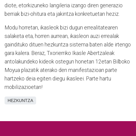
diote, etorkizuneko langileria izango diren generazio
berriak bizi-ohitura eta jakintza konkretuetan heziz.
Modu horretan, ikasleok bizi dugun errealitatearen
salaketa eta, horren aurrean, ikasleon auzi errealak
gaindituko dituen hezkuntza sistema baten alde irtengo
gara kalera. Beraz, Txorierriko Ikasle Abertzaleak
antolakundeko kideok ostegun honetan 12etan Bilboko
Moyua plazatik aterako den manifestazioan parte
hartzeko deia egiten diegu ikasleei. Parte hartu
mobilizazioetan!
HEZKUNTZA