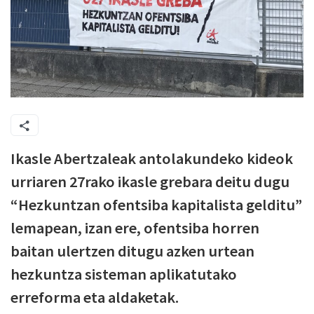
Ikasle Abertzaleak antolakundeko kideok
urriaren 27rako ikasle grebara deitu dugu
“Hezkuntzan ofentsiba kapitalista gelditu”
lemapean, izan ere, ofentsiba horren
baitan ulertzen ditugu azken urtean
hezkuntza sisteman aplikatutako
erreforma eta aldaketak.