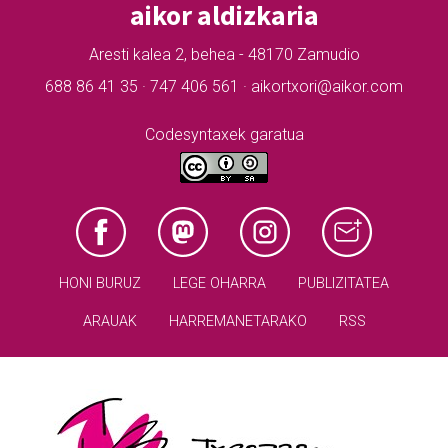
aikor aldizkaria
Aresti kalea 2, behea - 48170 Zamudio
688 86 41 35 · 747 406 561 · aikortxori@aikor.com
Codesyntaxek garatua
HONI BURUZ
LEGE OHARRA
PUBLIZITATEA
ARAUAK
HARREMANETARAKO
RSS