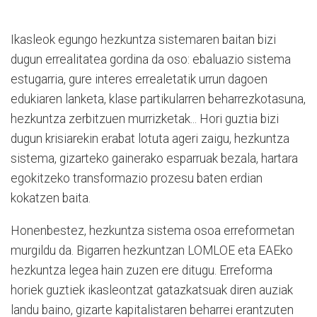
Ikasleok egungo hezkuntza sistemaren baitan bizi
dugun errealitatea gordina da oso: ebaluazio sistema
estugarria, gure interes errealetatik urrun dagoen
edukiaren lanketa, klase partikularren beharrezkotasuna,
hezkuntza zerbitzuen murrizketak... Hori guztia bizi
dugun krisiarekin erabat lotuta ageri zaigu, hezkuntza
sistema, gizarteko gainerako esparruak bezala, hartara
egokitzeko transformazio prozesu baten erdian
kokatzen baita.
Honenbestez, hezkuntza sistema osoa erreformetan
murgildu da. Bigarren hezkuntzan LOMLOE eta EAEko
hezkuntza legea hain zuzen ere ditugu. Erreforma
horiek guztiek ikasleontzat gatazkatsuak diren auziak
landu baino, gizarte kapitalistaren beharrei erantzuten