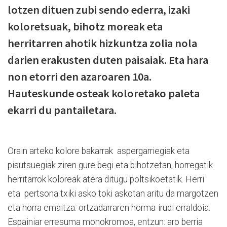
lotzen dituen zubi sendo ederra, izaki
koloretsuak, bihotz moreak eta
herritarren ahotik hizkuntza zolia nola
darien erakusten duten paisaiak. Eta hara
non etorri den azaroaren 10a.
Hauteskunde osteak koloretako paleta
ekarri du pantailetara.
Orain arteko kolore bakarrak
aspergarriegiak eta
pisutsuegiak ziren gure begi eta bihotzetan, horregatik
herritarrok koloreak atera ditugu poltsikoetatik. Herri
eta
pertsona txiki asko toki askotan aritu da margotzen
eta horra emaitza: ortzadarraren horma-irudi erraldoia.
Espainiar erresuma monokromoa, entzun: aro berria