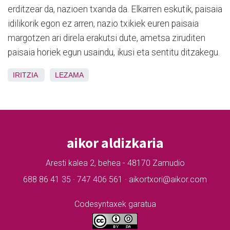
erditzear da, nazioen txanda da. Elkarren eskutik, paisaia
idilikorik egon ez arren, nazio txikiek euren paisaia
margotzen ari direla erakutsi dute, ametsa ziruditen
paisaia horiek egun usaindu, ikusi eta sentitu ditzakegu.
IRITZIA
LEZAMA
aikor aldizkaria
Aresti kalea 2, behea - 48170 Zamudio
688 86 41 35 · 747 406 561 · aikortxori@aikor.com
Codesyntaxek garatua