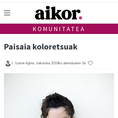
KOMUNITATEA
Paisaia koloretsuak
t: Izarne Agirre, irakaslea
2019ko abenduaren 3a