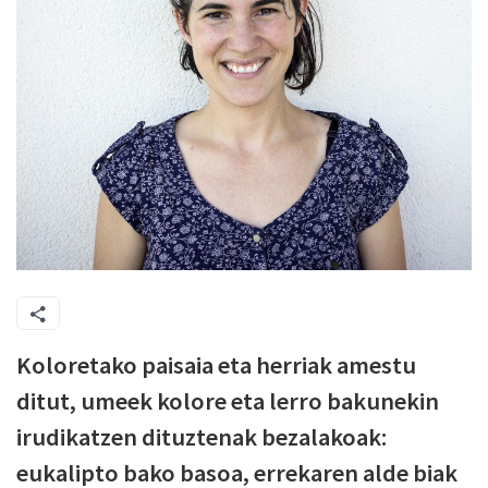
Koloretako paisaia eta herriak amestu
ditut, umeek kolore eta lerro bakunekin
irudikatzen dituztenak bezalakoak:
eukalipto ba­ko basoa, errekaren alde biak