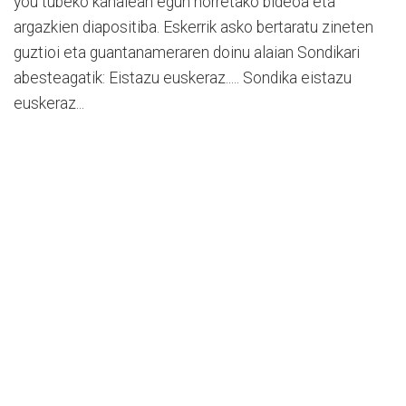
you tubeko kanalean egun horretako bideoa eta
argazkien diapositiba. Eskerrik asko bertaratu zineten
guztioi eta guantanameraren doinu alaian Sondikari
abesteagatik: Eistazu euskeraz..... Sondika eistazu
euskeraz...