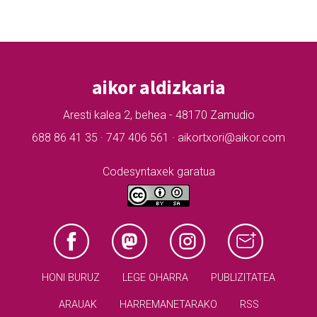
aikor aldizkaria
Aresti kalea 2, behea - 48170 Zamudio
688 86 41 35 · 747 406 561 · aikortxori@aikor.com
Codesyntaxek garatua
HONI BURUZ
LEGE OHARRA
PUBLIZITATEA
ARAUAK
HARREMANETARAKO
RSS