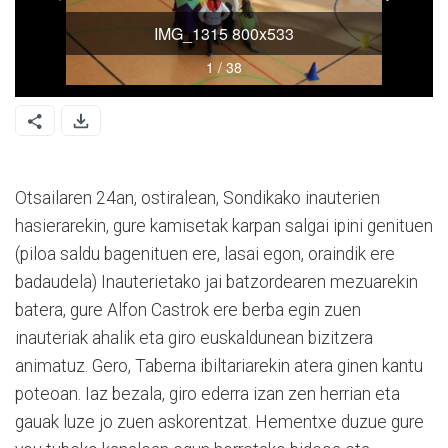
Otsailaren 24an, ostiralean, Sondikako inauterien
hasierarekin, gure kamisetak karpan salgai ipini genituen
(piloa saldu bagenituen ere, lasai egon, oraindik ere
badaudela) Inauterietako jai batzordearen mezuarekin
batera, gure Alfon Castrok ere berba egin zuen
inauteriak ahalik eta giro euskaldunean bizitzera
animatuz. Gero, Taberna ibiltariarekin atera ginen kantu
poteoan. Iaz bezala, giro ederra izan zen herrian eta
gauak luze jo zuen askorentzat. Hementxe duzue gure