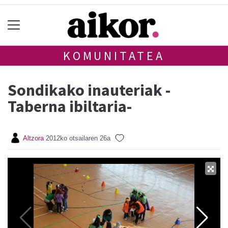
KOMUNITATEA
Sondikako inauteriak -
Taberna ibiltaria-
Altzora
2012ko otsailaren 26a