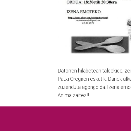
Datorren hilabetean taldekide, ze
Patxi Oregiren eskutik. Danok alk
zuzenduta egongo da. Izena emon, 
Anima zaitez!!