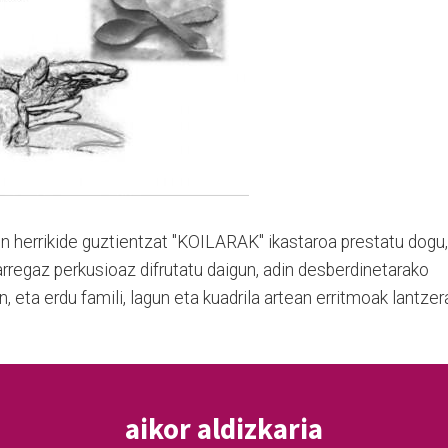
in herrikide guztientzat "KOILARAK" ikastaroa prestatu dogu,
arregaz perkusioaz difrutatu daigun, adin desberdinetarako
eta erdu famili, lagun eta kuadrila artean erritmoak lantzer
aikor aldizkaria