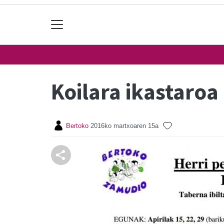
Koilara ikastaroa
Bertoko
2016ko martxoaren 15a