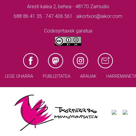
Aresti kalea 2, behea - 48170 Zamudio
688 86 41 35 · 747 406 561 · aikortxori@aikor.com
Codesyntaxek garatua
LEGE OHARRA
PUBLIZITATEA
ARAUAK
HARREMANET