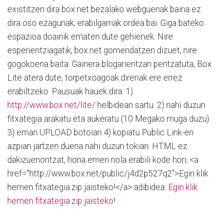
existitzen dira box.net bezalako webguenak baina ez
dira oso ezagunak; erabilgarriak ordea bai. Giga bateko
espazioa doainik ematen dute gehienek. Nire
esperientziagatik, box.net gomendatzen dizuet, nire
gogokoena baita. Gainera blogarientzan pentzatuta, Box
Lite atera dute, torpetxoagoak direnak ere errez
erabiltzeko. Pausuak hauek dira: 1)
http://www.box.net/lite/
helbidean sartu. 2) nahi duzun
fitxategia arakatu eta aukeratu (10 Megako muga duzu)
3) eman UPLOAD botoiari 4) kopiatu Public Link-en
azpian jartzen duena nahi duzun tokian. HTML ez
dakizuenontzat, hona emen nola erabili kode hori; <a
href="http://www.box.net/public/j4d2p527q2">Egin klik
hemen fitxategia.zip jaisteko!</a> adibidea:
Egin klik
hemen fitxategia.zip jaisteko!