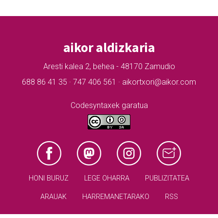
aikor aldizkaria
Aresti kalea 2, behea - 48170 Zamudio
688 86 41 35 · 747 406 561 · aikortxori@aikor.com
Codesyntaxek garatua
HONI BURUZ
LEGE OHARRA
PUBLIZITATEA
ARAUAK
HARREMANETARAKO
RSS