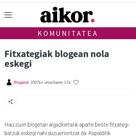
KOMUNITATEA
Fitxategiak blogean nola
eskegi
Blogatek
2007ko urtarrilaren 17a
Hau zuon blogetan argazkietatik aparte beste fitxategi
batzuk eskegi nahi duzuenontzat da. Aspalditik