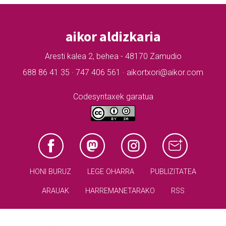
aikor aldizkaria
Aresti kalea 2, behea - 48170 Zamudio
688 86 41 35 · 747 406 561 · aikortxori@aikor.com
Codesyntaxek garatua
HONI BURUZ
LEGE OHARRA
PUBLIZITATEA
ARAUAK
HARREMANETARAKO
RSS