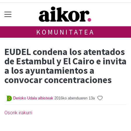
KOMUNITATEA
EUDEL condena los atentados
de Estambul y El Cairo e invita
a los ayuntamientos a
convocar concentraciones
Derioko Udala albisteak
2016ko abenduaren 13a
Osorik irakurri