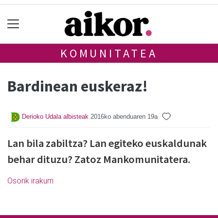
KOMUNITATEA
Bardinean euskeraz!
Derioko Udala albisteak
2016ko abenduaren 19a
Lan bila zabiltza? Lan egiteko euskaldunak
behar dituzu? Zatoz Mankomunitatera.
Osorik irakurri