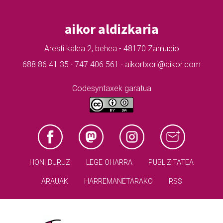
aikor aldizkaria
Aresti kalea 2, behea - 48170 Zamudio
688 86 41 35 · 747 406 561 · aikortxori@aikor.com
Codesyntaxek garatua
HONI BURUZ
LEGE OHARRA
PUBLIZITATEA
ARAUAK
HARREMANETARAKO
RSS