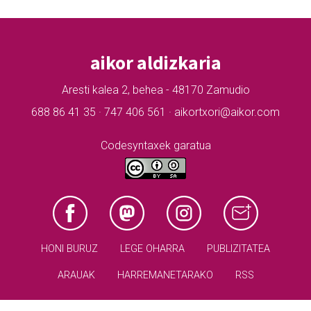
aikor aldizkaria
Aresti kalea 2, behea - 48170 Zamudio
688 86 41 35 · 747 406 561 · aikortxori@aikor.com
Codesyntaxek garatua
HONI BURUZ
LEGE OHARRA
PUBLIZITATEA
ARAUAK
HARREMANETARAKO
RSS