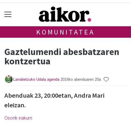
KOMUNITATEA
Gaztelumendi abesbatzaren
kontzertua
Larrabetzuko Udala agenda
2016ko abenduaren 20a
Abenduak 23, 20:00etan, Andra Mari
eleizan.
Osorik irakurri