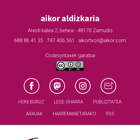
aikor aldizkaria
Aresti kalea 2, behea - 48170 Zamudio
688 86 41 35 · 747 406 561 · aikortxori@aikor.com
Codesyntaxek garatua
HONI BURUZ
LEGE OHARRA
PUBLIZITATEA
ARAUAK
HARREMANETARAKO
RSS