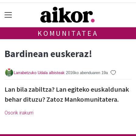
KOMUNITATEA
Bardinean euskeraz!
Larrabetzuko Udala albisteak
2016ko abenduaren 19a
Lan bila zabiltza? Lan egiteko euskaldunak
behar dituzu? Zatoz Mankomunitatera.
Osorik irakurri