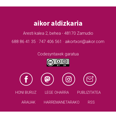
aikor aldizkaria
Aresti kalea 2, behea - 48170 Zamudio
688 86 41 35 · 747 406 561 · aikortxori@aikor.com
Codesyntaxek garatua
HONI BURUZ
LEGE OHARRA
PUBLIZITATEA
ARAUAK
HARREMANETARAKO
RSS