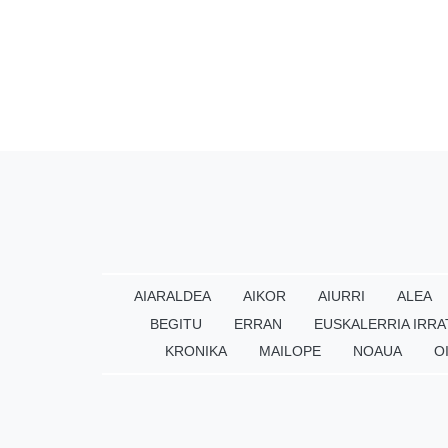
AIARALDEA
AIKOR
AIURRI
ALEA
BEGITU
ERRAN
EUSKALERRIA IRRA
KRONIKA
MAILOPE
NOAUA
O