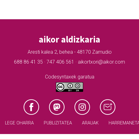
aikor aldizkaria
Aresti kalea 2, behea - 48170 Zamudio
688 86 41 35 · 747 406 561 · aikortxori@aikor.com
Codesyntaxek garatua
LEGE OHARRA
PUBLIZITATEA
ARAUAK
HARREMANET