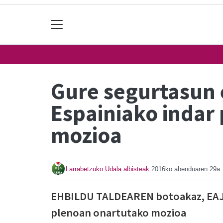
Gure segurtasun 
Espainiako indar 
mozioa
Larrabetzuko Udala albisteak
2016ko abenduaren 29a
EHBILDU TALDEAREN botoakaz, EAJ
plenoan onartutako mozioa