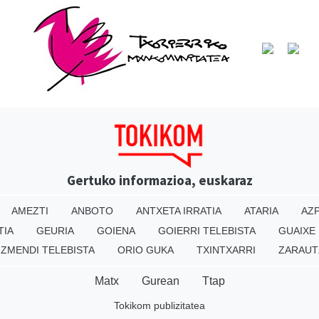
Gertuko informazioa, euskaraz
AMEZTI
ANBOTO
ANTXETA IRRATIA
ATARIA
AZP
TIA
GEURIA
GOIENA
GOIERRI TELEBISTA
GUAIXE
IZMENDI TELEBISTA
ORIO GUKA
TXINTXARRI
ZARAUT
Matx
Gurean
Ttap
Tokikom publizitatea