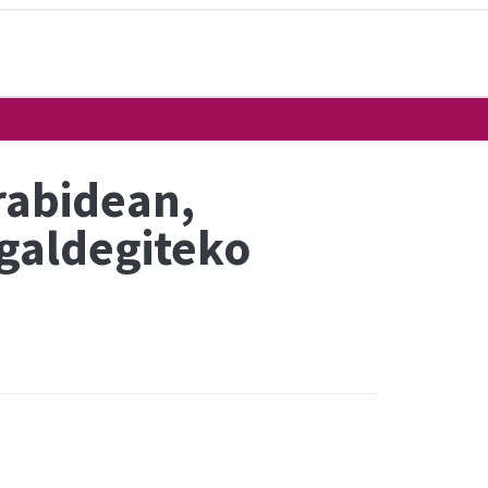
rabidean,
 galdegiteko