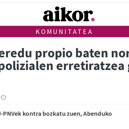
KOMUNITATEA
eredu propio baten no
polizialen erretiratzea
-PNVek kontra bozkatu zuen, Abenduko