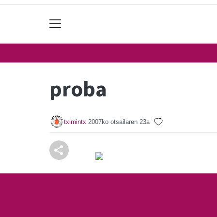
proba
tximintx
2007ko otsailaren 23a