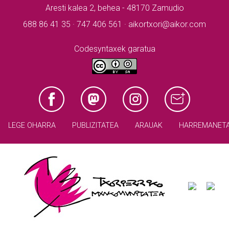
Aresti kalea 2, behea - 48170 Zamudio
688 86 41 35 · 747 406 561 · aikortxori@aikor.com
Codesyntaxek garatua
LEGE OHARRA
PUBLIZITATEA
ARAUAK
HARREMANET