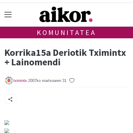
KOMUNITATEA
Korrika15a Deriotik Tximintx
+ Lainomendi
tximintx
2007ko martxoaren 31