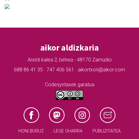
aikor aldizkaria
Aresti kalea 2, behea - 48170 Zamudio
688 86 41 35 · 747 406 561 · aikortxori@aikor.com
Codesyntaxek garatua
HONI BURUZ
LEGE OHARRA
PUBLIZITATEA