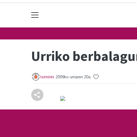
Urriko berbalagu
tximintx
2009ko urriaren 20a