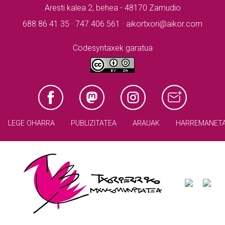
Aresti kalea 2, behea - 48170 Zamudio
688 86 41 35 · 747 406 561 · aikortxori@aikor.com
Codesyntaxek garatua
LEGE OHARRA
PUBLIZITATEA
ARAUAK
HARREMANET