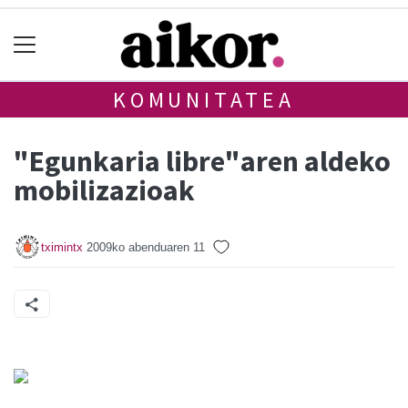
KOMUNITATEA
"Egunkaria libre"aren aldeko
mobilizazioak
tximintx
2009ko abenduaren 11