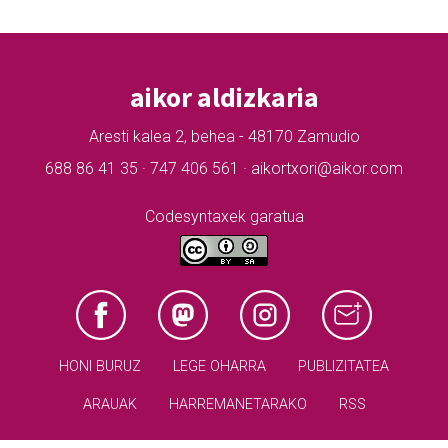
aikor aldizkaria
Aresti kalea 2, behea - 48170 Zamudio
688 86 41 35 · 747 406 561 · aikortxori@aikor.com
Codesyntaxek garatua
HONI BURUZ
LEGE OHARRA
PUBLIZITATEA
ARAUAK
HARREMANETARAKO
RSS