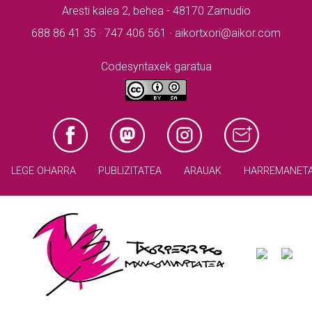
Aresti kalea 2, behea - 48170 Zamudio
688 86 41 35 · 747 406 561 · aikortxori@aikor.com
Codesyntaxek garatua
LEGE OHARRA
PUBLIZITATEA
ARAUAK
HARREMANET