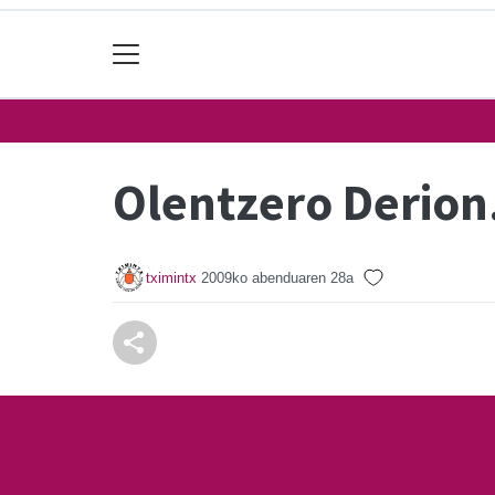
Olentzero Derion
tximintx
2009ko abenduaren 28a