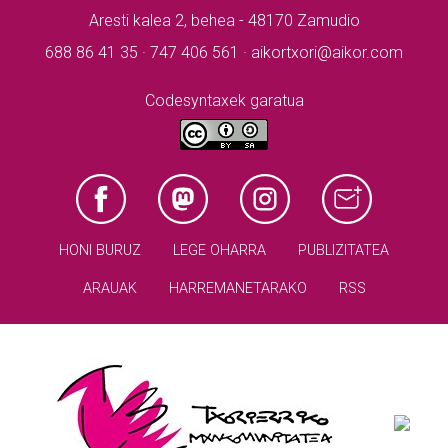
Aresti kalea 2, behea - 48170 Zamudio
688 86 41 35 · 747 406 561 · aikortxori@aikor.com
Codesyntaxek garatua
HONI BURUZ
LEGE OHARRA
PUBLIZITATEA
ARAUAK
HARREMANETARAKO
RSS