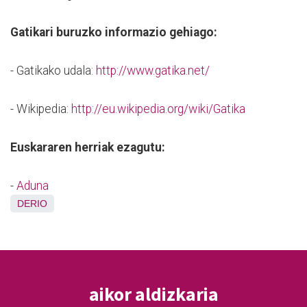
Gatikari buruzko informazio gehiago:
- Gatikako udala:
http://www.gatika.net/
- Wikipedia:
http://eu.wikipedia.org/wiki/Gatika
Euskararen herriak ezagutu:
-
Aduna
DERIO
aikor aldizkaria