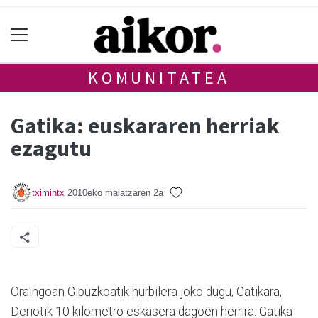
KOMUNITATEA
Gatika: euskararen herriak
ezagutu
tximintx
2010eko maiatzaren 2a
Oraingoan Gipuzkoatik hurbilera joko dugu, Gatikara,
Deriotik 10 kilometro eskasera dagoen herrira. Gatika