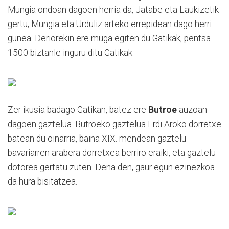
Mungia ondoan dagoen herria da, Jatabe eta Laukizetik
gertu; Mungia eta Urduliz arteko errepidean dago herri
gunea. Deriorekin ere muga egiten du Gatikak, pentsa.
1500 biztanle inguru ditu Gatikak.
Zer ikusia badago Gatikan, batez ere
Butroe
auzoan
dagoen gaztelua. Butroeko gaztelua Erdi Aroko dorretxe
batean du oinarria, baina XIX. mendean gaztelu
bavariarren arabera dorretxea berriro eraiki, eta gaztelu
dotorea gertatu zuten. Dena den, gaur egun ezinezkoa
da hura bisitatzea.