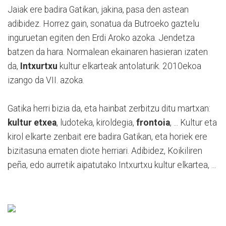
Jaiak ere badira Gatikan, jakina, pasa den astean
adibidez. Horrez gain, sonatua da Butroeko gaztelu
inguruetan egiten den Erdi Aroko azoka. Jendetza
batzen da hara. Normalean ekainaren hasieran izaten
da,
Intxurtxu
kultur elkarteak antolaturik. 2010ekoa
izango da VII. azoka.
Gatika herri bizia da, eta hainbat zerbitzu ditu martxan:
kultur etxea
, ludoteka, kiroldegia,
frontoia
, ... Kultur eta
kirol elkarte zenbait ere badira Gatikan, eta horiek ere
bizitasuna ematen diote herriari. Adibidez, Koikiliren
peña, edo aurretik aipatutako Intxurtxu kultur elkartea, ...