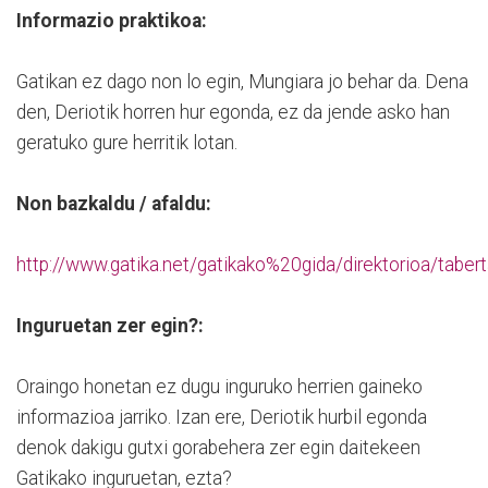
Informazio praktikoa:
Gatikan ez dago non lo egin, Mungiara jo behar da. Dena
den, Deriotik horren hur egonda, ez da jende asko han
geratuko gure herritik lotan.
Non bazkaldu / afaldu:
http://www.gatika.net/gatikako%20gida/direktorioa/taber
Inguruetan zer egin?:
Oraingo honetan ez dugu inguruko herrien gaineko
informazioa jarriko. Izan ere, Deriotik hurbil egonda
denok dakigu gutxi gorabehera zer egin daitekeen
Gatikako inguruetan, ezta?