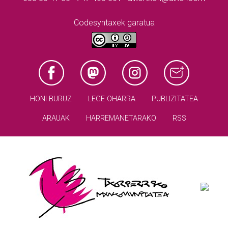
Codesyntaxek garatua
HONI BURUZ
LEGE OHARRA
PUBLIZITATEA
ARAUAK
HARREMANETARAKO
RSS