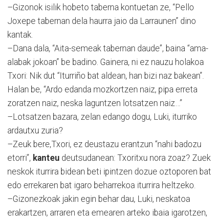
–Gizonok isilik hobeto taberna kontuetan ze, “Pello
Joxepe tabernan dela haurra jaio da Larraunen” dino
kantak.
–Dana dala, “Aita-semeak tabernan daude”, baina “ama-
alabak jokoan” be badino. Gainera, ni ez nauzu holakoa
Txori: Nik dut “Iturriño bat aldean, han bizi naz bakean”.
Halan be, “Ardo edanda mozkortzen naiz, pipa erreta
zoratzen naiz, neska laguntzen lotsatzen naiz…”
–Lotsatzen bazara, zelan edango dogu, Luki, iturriko
ardautxu zuria?
–Zeuk bere,Txori, ez deustazu erantzun “nahi badozu
etorri”,
kanteu
deutsudanean: Txoritxu nora zoaz? Zuek
neskok iturrira bidean beti ipintzen dozue oztoporen bat
edo errekaren bat igaro beharrekoa iturrira heltzeko.
–Gizonezkoak jakin egin behar dau, Luki, neskatoa
erakartzen, arraren eta emearen arteko ibaia igarotzen,