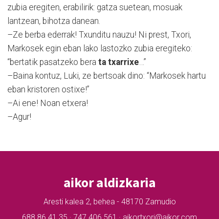
zubia eregiten, erabilirik: gatza suetean, mosuak
lantzean, bihotza danean.
–Ze berba ederrak! Txunditu nauzu! Ni prest, Txori,
Markosek egin eban lako lastozko zubia eregiteko:
“bertatik pasatzeko bera
ta txarrixe
…”
–Baina kontuz, Luki, ze bertsoak dino: “Markosek hartu
eban kristoren ostixe!”
–Ai ene! Noan etxera!
–Agur!
aikor aldizkaria
Aresti kalea 2, behea - 48170 Zamudio
688 86 41 35 · 747 406 561 · aikortxori@aikor.com