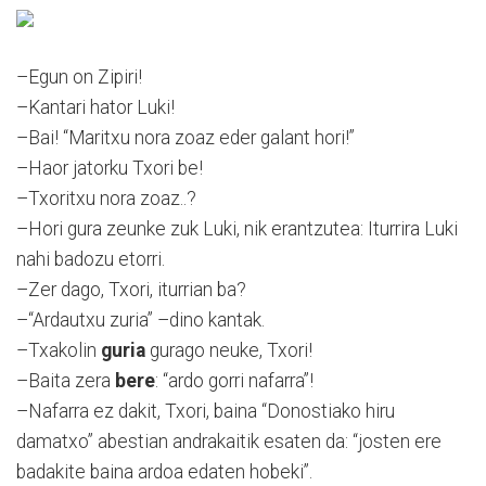
–Egun on Zipiri!
–Kantari hator Luki!
–Bai! “Maritxu nora zoaz eder galant hori!”
–Haor jatorku Txori be!
–Txoritxu nora zoaz..?
–Hori gura zeunke zuk Luki, nik erantzutea: Iturrira Luki
nahi badozu etorri.
–Zer dago, Txori, iturrian ba?
–“Ardautxu zuria” –dino kantak.
–Txakolin
guria
gurago neuke, Txori!
–Baita zera
bere
: “ardo gorri nafarra”!
–Nafarra ez dakit, Txori, baina “Donostiako hiru
damatxo” abestian andrakaitik esaten da: “josten ere
badakite baina ardoa edaten hobeki”.