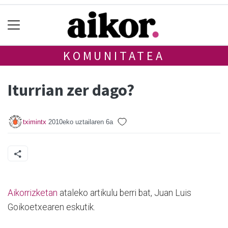
KOMUNITATEA
Iturrian zer dago?
tximintx
2010eko uztailaren 6a
Aikorrizketan
ataleko artikulu berri bat, Juan Luis
Goikoetxearen eskutik.