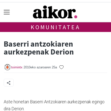
KOMUNITATEA
Baserri antzokiaren
aurkezpenak Derion
tximintx
2010eko azaroaren 25a
Aste honetan Baserri Antzokiaren aurkezpenak egingo
dira Derion.