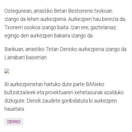
Ostegunean, arrastiko 8etan Bestorrene txokoan
izango da lehen aurkezpena. Aurkezpen hau berezia da,
Txorierri osokoa izango baita. Izan ere, gaztelaniaz
egingo den aurkezpen bakarra izango da.
Barikuan, arrastiko 7etan Derioko aurkezpena izango da
Larrabarri baserrian.
Bi aurkezpenetan hartuko dute parte BANeko
bultzatzaileek eta proiektuaren xehetasunak azalduko
dizkigute. Denok zaudete gonbidatuta bi aurkezpen
hauetara.
DERIO