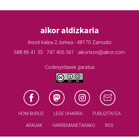
aikor aldizkaria
Aresti kalea 2, behea - 48170 Zamudio
688 86 41 35 · 747 406 561 · aikortxori@aikor.com
Codesyntaxek garatua
HONI BURUZ
LEGE OHARRA
PUBLIZITATEA
ARAUAK
HARREMANETARAKO
RSS