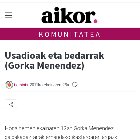
KOMUNITATEA
Usadioak eta bedarrak
(Gorka Menendez)
tximintx
2011ko ekainaren 26a
Hona hemen ekainaren 12an Gorka Menendez
galdakaoaztarrak emandako ikastaroaren argazki