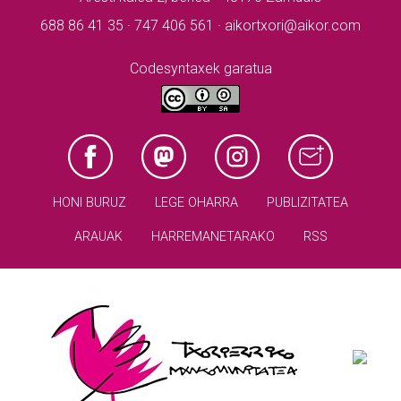
688 86 41 35 · 747 406 561 · aikortxori@aikor.com
Codesyntaxek garatua
HONI BURUZ
LEGE OHARRA
PUBLIZITATEA
ARAUAK
HARREMANETARAKO
RSS