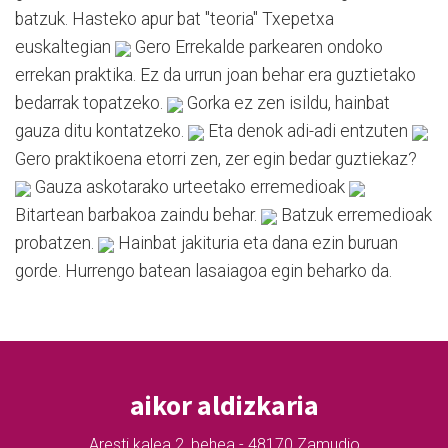
batzuk. Hasteko apur bat "teoria" Txepetxa
euskaltegian
Gero Errekalde parkearen ondoko
errekan praktika. Ez da urrun joan behar era guztietako
bedarrak topatzeko.
Gorka ez zen isildu, hainbat
gauza ditu kontatzeko.
Eta denok adi-adi entzuten
Gero praktikoena etorri zen, zer egin bedar guztiekaz?
Gauza askotarako urteetako erremedioak
Bitartean barbakoa zaindu behar.
Batzuk erremedioak
probatzen.
Hainbat jakituria eta dana ezin buruan
gorde. Hurrengo batean lasaiagoa egin beharko da.
aikor aldizkaria
Aresti kalea 2, behea - 48170 Zamudio