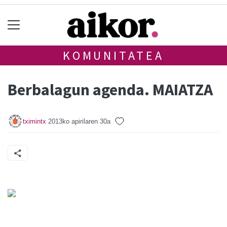
KOMUNITATEA
Berbalagun agenda. MAIATZA
tximintx
2013ko apirilaren 30a