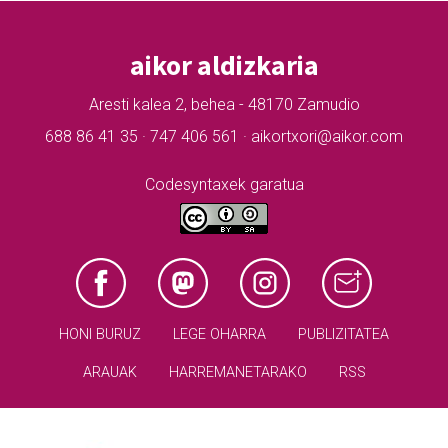
aikor aldizkaria
Aresti kalea 2, behea - 48170 Zamudio
688 86 41 35 · 747 406 561 · aikortxori@aikor.com
Codesyntaxek garatua
HONI BURUZ
LEGE OHARRA
PUBLIZITATEA
ARAUAK
HARREMANETARAKO
RSS