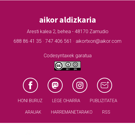
aikor aldizkaria
Aresti kalea 2, behea - 48170 Zamudio
688 86 41 35 · 747 406 561 · aikortxori@aikor.com
Codesyntaxek garatua
HONI BURUZ
LEGE OHARRA
PUBLIZITATEA
ARAUAK
HARREMANETARAKO
RSS