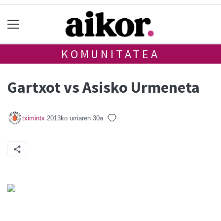
KOMUNITATEA
Gartxot vs Asisko Urmeneta
tximintx
2013ko urriaren 30a