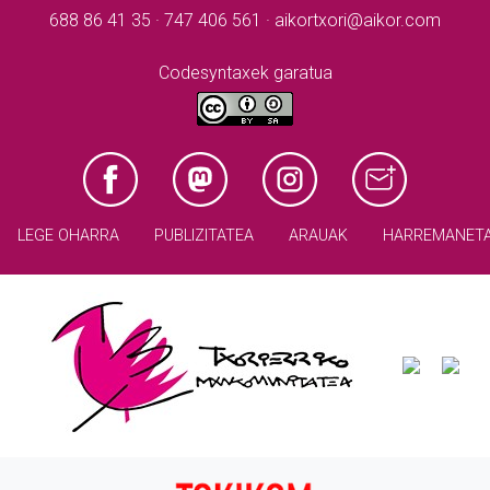
688 86 41 35 · 747 406 561 · aikortxori@aikor.com
Codesyntaxek garatua
LEGE OHARRA
PUBLIZITATEA
ARAUAK
HARREMANET