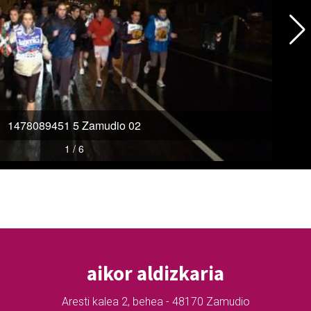
aikor aldizkaria
Aresti kalea 2, behea - 48170 Zamudio