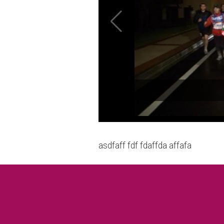
asdfaff fdf fdaffda affafa