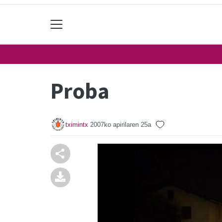
Proba
tximintx
2007ko apirilaren 25a