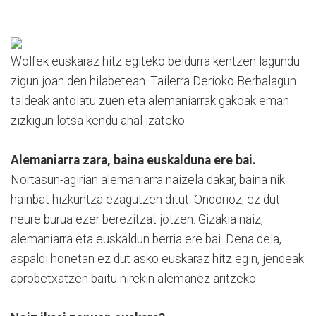
Wolfek euskaraz hitz egiteko beldurra kentzen lagundu
zigun joan den hilabetean. Tailerra Derioko Berbalagun
taldeak antolatu zuen eta alemaniarrak gakoak eman
zizkigun lotsa kendu ahal izateko.
Alemaniarra zara, baina euskalduna ere bai.
Nortasun-agirian alemaniarra naizela dakar, baina nik
hainbat hizkuntza ezagutzen ditut. Ondorioz, ez dut
neure burua ezer berezitzat jotzen. Gizakia naiz,
alemaniarra eta euskaldun berria ere bai. Dena dela,
aspaldi honetan ez dut asko euskaraz hitz egin, jendeak
aprobetxatzen baitu nirekin alemanez aritzeko.