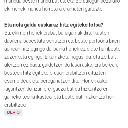
mundua beste mundu bat da, eta Berbalagun bezalako
ekimenek mundu horretara eramaten gaituzte.
Eta nola galdu euskaraz hitz egiteko lotsa?
Ba, ekimen horiek erabat baliagarriak dira. Ikasten
dabilena babestuta sentitzen da: beste pertsona biren
aurrean hitz egingo du, baina horiek ez diote hainbeste
zuzenketa egingo. Elkarrizketa nagusi da, eta zerbait
ulertzen ez badu, galdetzen du lasai asko. Era berean,
besteek hitz egiteko orduan erabiltzen dituzten
esamoldeak-eta bereganatzen ditu. Horrek asko
laguntzen du, izan ere, gauza bat da hizkuntzaren
gaineko teoria ikastea, eta beste bat, hizkuntza hori
erabiltzea.
DERIO