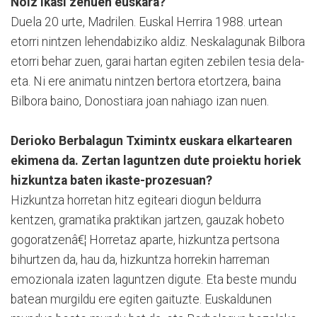
Noiz ikasi zenuen euskara?
Duela 20 urte, Madrilen. Euskal Herrira 1988. urtean
etorri nintzen lehendabiziko aldiz. Neskalagunak Bilbora
etorri behar zuen, garai hartan egiten zebilen tesia dela-
eta. Ni ere animatu nintzen bertora etortzera, baina
Bilbora baino, Donostiara joan nahiago izan nuen.
Derioko Berbalagun Tximintx euskara elkartearen
ekimena da. Zertan laguntzen dute proiektu horiek
hizkuntza baten ikaste-prozesuan?
Hizkuntza horretan hitz egiteari diogun beldurra
kentzen, gramatika praktikan jartzen, gauzak hobeto
gogoratzenâ€¦ Horretaz aparte, hizkuntza pertsona
bihurtzen da, hau da, hizkuntza horrekin harreman
emozionala izaten laguntzen digute. Eta beste mundu
batean murgildu ere egiten gaituzte. Euskaldunen