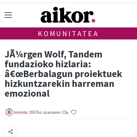
KOMUNITATEA
JÃ¼rgen Wolf, Tandem
fundazioko hizlaria:
â€œBerbalagun proiektuek
hizkuntzarekin harreman
emozional
tximintx
2007ko azaroaren 13a