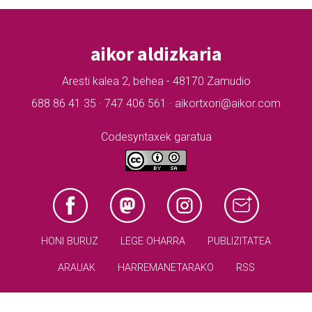
aikor aldizkaria
Aresti kalea 2, behea - 48170 Zamudio
688 86 41 35 · 747 406 561 · aikortxori@aikor.com
Codesyntaxek garatua
HONI BURUZ
LEGE OHARRA
PUBLIZITATEA
ARAUAK
HARREMANETARAKO
RSS