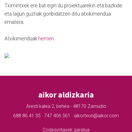
Tximintxek ere bat egin du proiektuarekin eta bazkide
eta lagun guztiak gonbidatzen ditu atxikimendua
ematera.
Atxikimenduak
hemen.
aikor aldizkaria
Aresti kalea 2, behea - 48170 Zamudio
688 86 41 35 · 747 406 561 · aikortxori@aikor.com
Codesyntaxek garatua