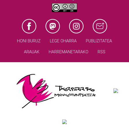
HONI BURUZ
LEGE OHARRA
PUBLIZITATEA
ARAUAK
HARREMANETARAKO
RSS