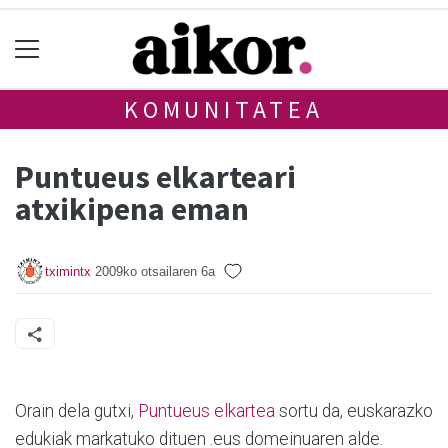
KOMUNITATEA
Puntueus elkarteari
atxikipena eman
tximintx
2009ko otsailaren 6a
Orain dela gutxi,
Puntueus elkartea
sortu da, euskarazko
edukiak markatuko dituen .eus domeinuaren alde.