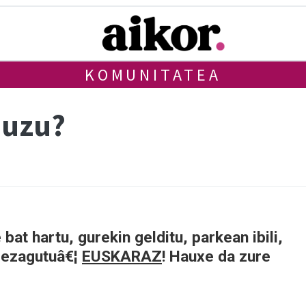
KOMUNITATEA
duzu?
 bat hartu, gurekin gelditu, parkean ibili,
a ezagutuâ€¦
EUSKARAZ
! Hauxe da zure