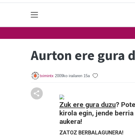
Aurton ere gura 
tximintx
2009ko irailaren 15a
Zuk ere gura duzu
? Pote
kirola egin, jende berri
aukera!
ZATOZ BERBALAGUNERA!