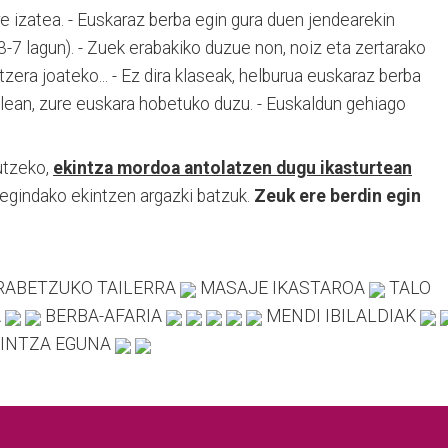
re izatea. - Euskaraz berba egin gura duen jendearekin
(3-7 lagun). - Zuek erabakiko duzue non, noiz eta zertarako
ltzera joateko... - Ez dira klaseak, helburua euskaraz berba
alean, zure euskara hobetuko duzu. - Euskaldun gehiago
utzeko,
ekintza mordoa antolatzen dugu ikasturtean
egindako ekintzen argazki batzuk.
Zeuk ere berdin egin
RABETZUKO TAILERRA
MASAJE IKASTAROA
TALO
A
BERBA-AFARIA
MENDI IBILALDIAK
INTZA EGUNA