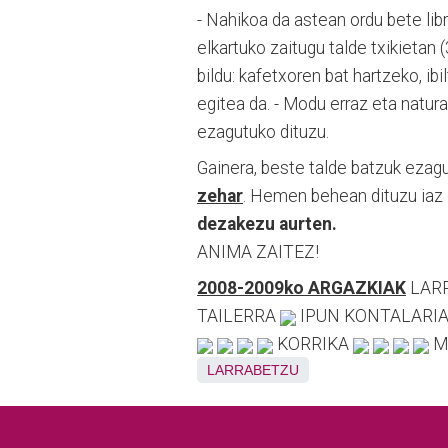
- Nahikoa da astean ordu bete lib
elkartuko zaitugu talde txikietan 
bildu: kafetxoren bat hartzeko, ibi
egitea da. - Modu erraz eta natur
ezagutuko dituzu.
Gainera, beste talde batzuk ezag
zehar
. Hemen behean dituzu iaz 
dezakezu aurten.
ANIMA ZAITEZ!
2008-2009ko ARGAZKIAK
LAR
TAILERRA
IPUN KONTALARI
KORRIKA
M
LARRABETZU