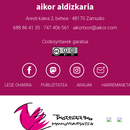
aikor aldizkaria
Aresti kalea 2, behea - 48170 Zamudio
688 86 41 35 · 747 406 561 · aikortxori@aikor.com
Codesyntaxek garatua
LEGE OHARRA
PUBLIZITATEA
ARAUAK
HARREMANET