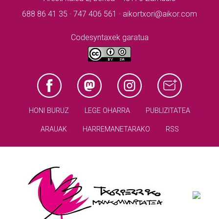
688 86 41 35 · 747 406 561 · aikortxori@aikor.com
Codesyntaxek garatua
HONI BURUZ
LEGE OHARRA
PUBLIZITATEA
ARAUAK
HARREMANETARAKO
RSS