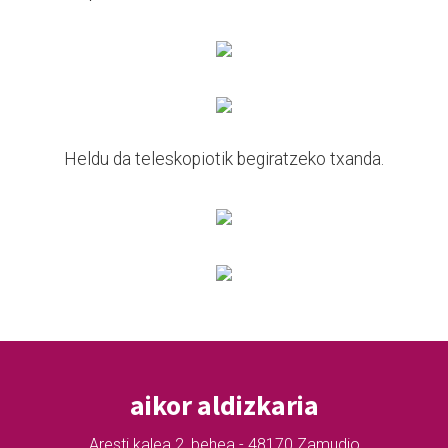
Heldu da teleskopiotik begiratzeko txanda.
aikor aldizkaria
Aresti kalea 2, behea - 48170 Zamudio