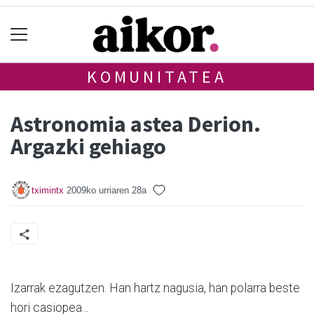
KOMUNITATEA
Astronomia astea Derion.
Argazki gehiago
tximintx
2009ko urriaren 28a
Izarrak ezagutzen. Han hartz nagusia, han polarra beste
hori casiopea...