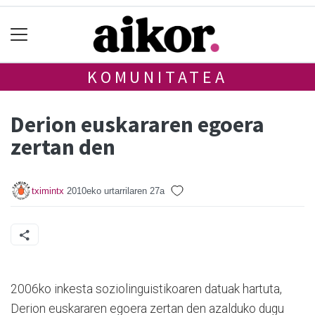
KOMUNITATEA
Derion euskararen egoera
zertan den
tximintx
2010eko urtarrilaren 27a
2006ko inkesta soziolinguistikoaren datuak hartuta,
Derion euskararen egoera zertan den azalduko dugu