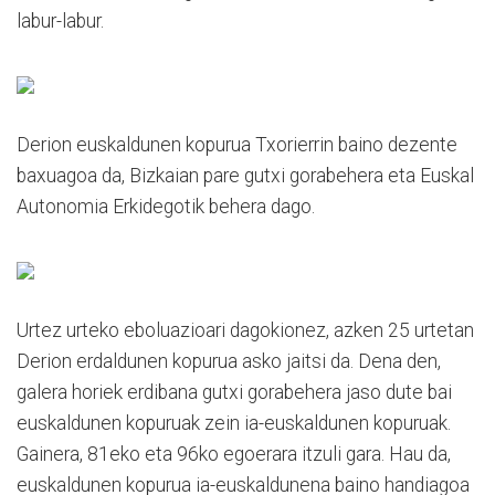
labur-labur.
Derion euskaldunen kopurua Txorierrin baino dezente
baxuagoa da, Bizkaian pare gutxi gorabehera eta Euskal
Autonomia Erkidegotik behera dago.
Urtez urteko eboluazioari dagokionez, azken 25 urtetan
Derion erdaldunen kopurua asko jaitsi da. Dena den,
galera horiek erdibana gutxi gorabehera jaso dute bai
euskaldunen kopuruak zein ia-euskaldunen kopuruak.
Gainera, 81eko eta 96ko egoerara itzuli gara. Hau da,
euskaldunen kopurua ia-euskaldunena baino handiagoa