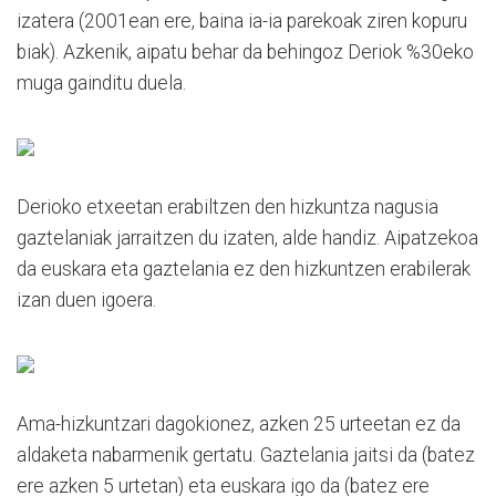
izatera (2001ean ere, baina ia-ia parekoak ziren kopuru
biak). Azkenik, aipatu behar da behingoz Deriok %30eko
muga gainditu duela.
Derioko etxeetan erabiltzen den hizkuntza nagusia
gaztelaniak jarraitzen du izaten, alde handiz. Aipatzekoa
da euskara eta gaztelania ez den hizkuntzen erabilerak
izan duen igoera.
Ama-hizkuntzari dagokionez, azken 25 urteetan ez da
aldaketa nabarmenik gertatu. Gaztelania jaitsi da (batez
ere azken 5 urtetan) eta euskara igo da (batez ere