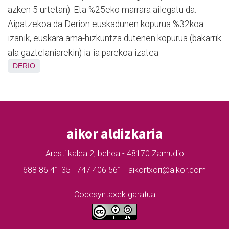
azken 5 urtetan). Eta %25eko marrara ailegatu da.
Aipatzekoa da Derion euskadunen kopurua %32koa
izanik, euskara ama-hizkuntza dutenen kopurua (bakarrik
ala gaztelaniarekin) ia-ia parekoa izatea.
DERIO
aikor aldizkaria
Aresti kalea 2, behea - 48170 Zamudio
688 86 41 35 · 747 406 561 · aikortxori@aikor.com
Codesyntaxek garatua