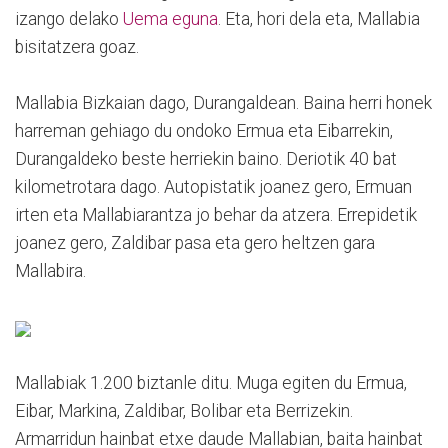
izango delako
Uema eguna
. Eta, hori dela eta, Mallabia
bisitatzera goaz.
Mallabia Bizkaian dago, Durangaldean. Baina herri honek
harreman gehiago du ondoko Ermua eta Eibarrekin,
Durangaldeko beste herriekin baino. Deriotik 40 bat
kilometrotara dago. Autopistatik joanez gero, Ermuan
irten eta Mallabiarantza jo behar da atzera. Errepidetik
joanez gero, Zaldibar pasa eta gero heltzen gara
Mallabira.
Mallabiak 1.200 biztanle ditu. Muga egiten du Ermua,
Eibar, Markina, Zaldibar, Bolibar eta Berrizekin.
Armarridun hainbat etxe daude Mallabian, baita hainbat