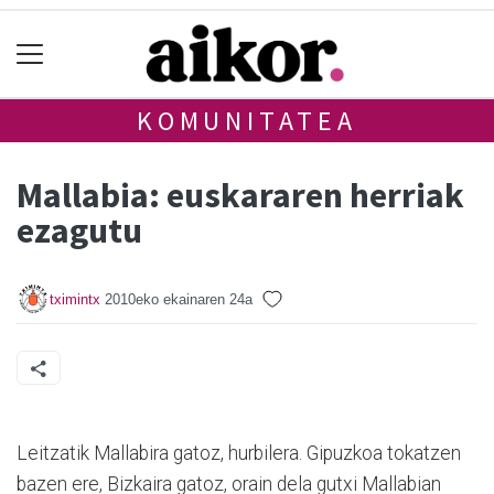
KOMUNITATEA
Mallabia: euskararen herriak
ezagutu
tximintx
2010eko ekainaren 24a
Leitzatik Mallabira gatoz, hurbilera. Gipuzkoa tokatzen
bazen ere, Bizkaira gatoz, orain dela gutxi Mallabian