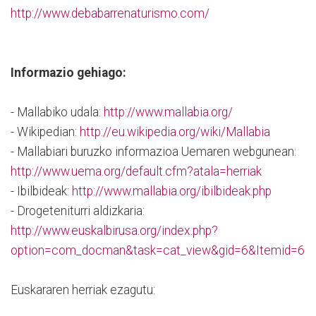
http://www.debabarrenaturismo.com/
Informazio gehiago:
- Mallabiko udala:
http://www.mallabia.org/
- Wikipedian:
http://eu.wikipedia.org/wiki/Mallabia
- Mallabiari buruzko informazioa Uemaren webgunean:
http://www.uema.org/default.cfm?atala=herriak
- Ibilbideak:
http://www.mallabia.org/ibilbideak.php
- Drogeteniturri aldizkaria:
http://www.euskalbirusa.org/index.php?
option=com_docman&task=cat_view&gid=6&Itemid=6
Euskararen herriak ezagutu: