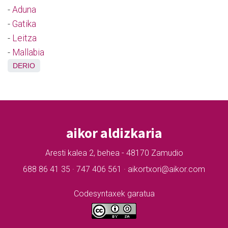
-
Aduna
-
Gatika
-
Leitza
-
Mallabia
DERIO
aikor aldizkaria
Aresti kalea 2, behea - 48170 Zamudio
688 86 41 35 · 747 406 561 · aikortxori@aikor.com
Codesyntaxek garatua