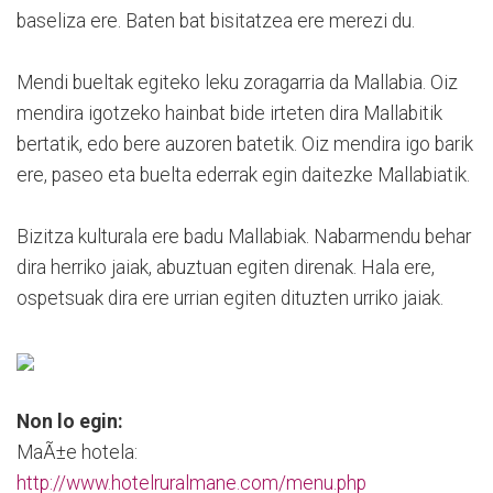
baseliza ere. Baten bat bisitatzea ere merezi du.
Mendi bueltak egiteko leku zoragarria da Mallabia. Oiz
mendira igotzeko hainbat bide irteten dira Mallabitik
bertatik, edo bere auzoren batetik. Oiz mendira igo barik
ere, paseo eta buelta ederrak egin daitezke Mallabiatik.
Bizitza kulturala ere badu Mallabiak. Nabarmendu behar
dira herriko jaiak, abuztuan egiten direnak. Hala ere,
ospetsuak dira ere urrian egiten dituzten urriko jaiak.
Non lo egin:
MaÃ±e hotela:
http://www.hotelruralmane.com/menu.php