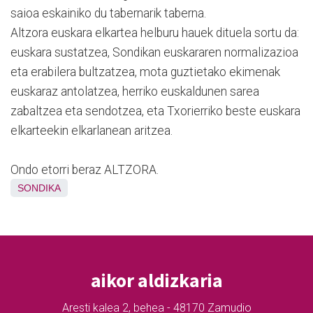
saioa eskainiko du tabernarik taberna.
Altzora euskara elkartea helburu hauek dituela sortu da:
euskara sustatzea, Sondikan euskararen normalizazioa
eta erabilera bultzatzea, mota guztietako ekimenak
euskaraz antolatzea, herriko euskaldunen sarea
zabaltzea eta sendotzea, eta Txorierriko beste euskara
elkarteekin elkarlanean aritzea.
Ondo etorri beraz ALTZORA.
SONDIKA
aikor aldizkaria
Aresti kalea 2, behea - 48170 Zamudio