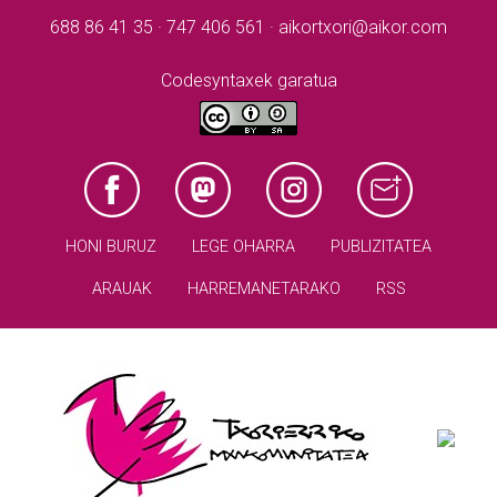
688 86 41 35 · 747 406 561 · aikortxori@aikor.com
Codesyntaxek garatua
HONI BURUZ
LEGE OHARRA
PUBLIZITATEA
ARAUAK
HARREMANETARAKO
RSS