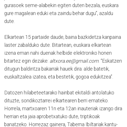
gurasoek seme-alabekin egiten duten bezala, euskara
gure magalean eduki eta zaindu behar dugu”, azaldu
dute.
Elkartean 15 partaide daude, baina bazkidetza kanpaina
laster zabalduko dute. Bitartean, euskara elkartean
izena eman nahi duenak helbide elektroniko honen
bitartez egin dezake:
altxora.ee@gmail.com
. “Eskatzen
ditugun baldintza bakarrak hauek dira: alde batetik,
euskaltzalea izatea; eta bestetik, gogoa edukitzea”.
Datozen hilabeteetarako hainbat ekitaldi antolatuko
dituzte, sondikoztarrei elkartearen berri emateko.
Horrela, martxoaren 11n eta 12an inauteriak izango dira
herrian eta jaia aprobetxatuko dute, triptikoak
banatzeko. Horrezaz gainera, Taberna Ibiltariak kantu-