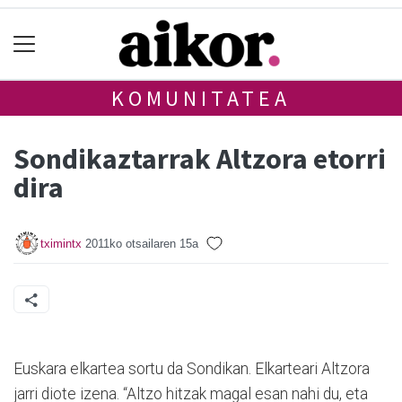
KOMUNITATEA
Sondikaztarrak Altzora etorri
dira
tximintx
2011ko otsailaren 15a
Euskara elkartea sortu da Sondikan. Elkarteari Altzora
jarri diote izena. “Altzo hitzak magal esan nahi du, eta