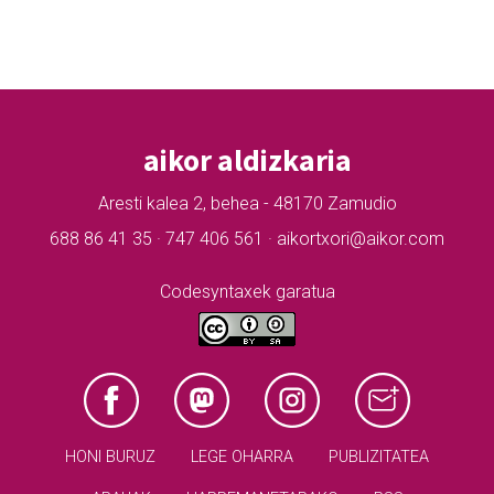
aikor aldizkaria
Aresti kalea 2, behea - 48170 Zamudio
688 86 41 35 · 747 406 561 · aikortxori@aikor.com
Codesyntaxek garatua
HONI BURUZ
LEGE OHARRA
PUBLIZITATEA