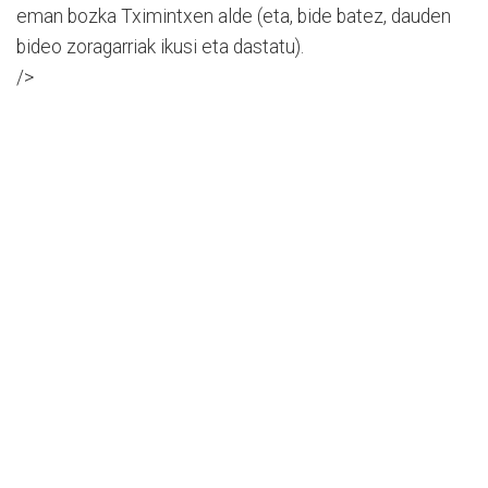
eman bozka Tximintxen alde (eta, bide batez, dauden
bideo zoragarriak ikusi eta dastatu).
/>