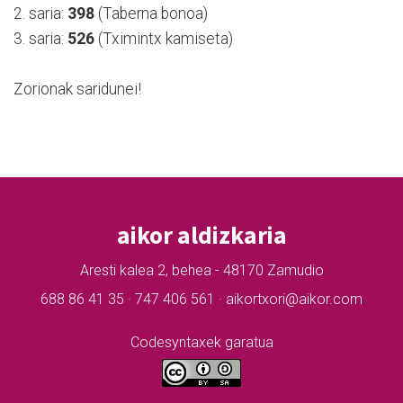
2. saria:
398
(Taberna bonoa)
3. saria:
526
(Tximintx kamiseta)
Zorionak saridunei!
aikor aldizkaria
Aresti kalea 2, behea - 48170 Zamudio
688 86 41 35 · 747 406 561 · aikortxori@aikor.com
Codesyntaxek garatua