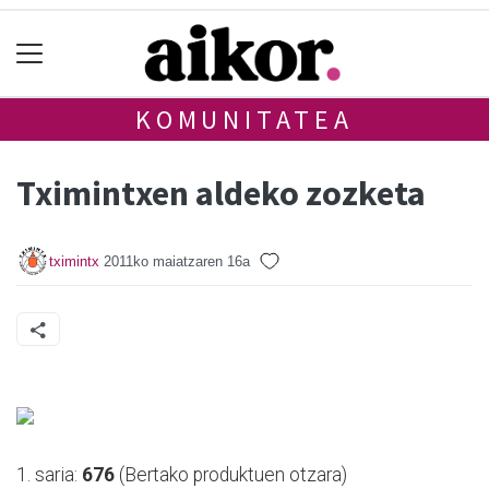
KOMUNITATEA
Tximintxen aldeko zozketa
tximintx
2011ko maiatzaren 16a
1. saria:
676
(Bertako produktuen otzara)