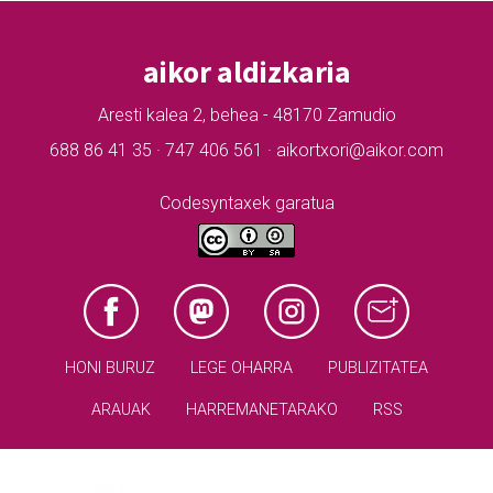
aikor aldizkaria
Aresti kalea 2, behea - 48170 Zamudio
688 86 41 35 · 747 406 561 · aikortxori@aikor.com
Codesyntaxek garatua
HONI BURUZ
LEGE OHARRA
PUBLIZITATEA
ARAUAK
HARREMANETARAKO
RSS