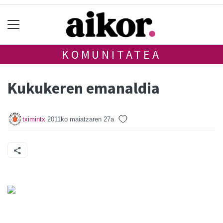
KOMUNITATEA
Kukukeren emanaldia
tximintx
2011ko maiatzaren 27a