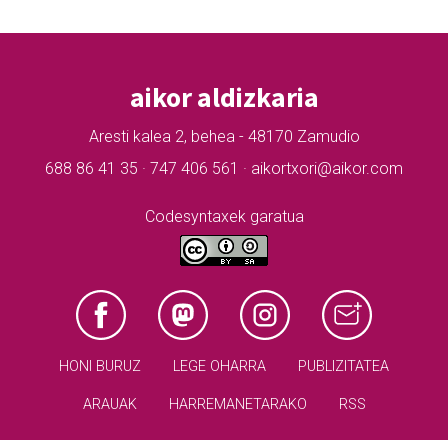
aikor aldizkaria
Aresti kalea 2, behea - 48170 Zamudio
688 86 41 35 · 747 406 561 · aikortxori@aikor.com
Codesyntaxek garatua
HONI BURUZ
LEGE OHARRA
PUBLIZITATEA
ARAUAK
HARREMANETARAKO
RSS