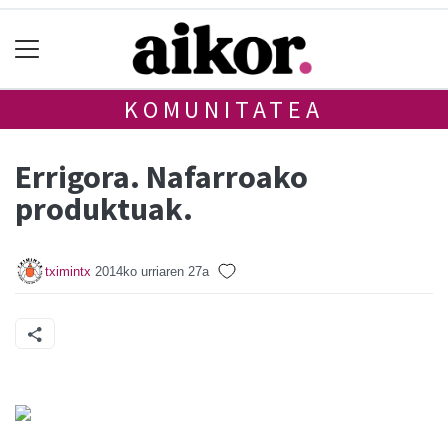
KOMUNITATEA
Errigora. Nafarroako
produktuak.
tximintx
2014ko urriaren 27a