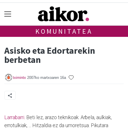
KOMUNITATEA
Asisko eta Edortarekin
berbetan
tximintx
2007ko martxoaren 16a
Larrabarri
. Beti lez, arazo teknikoak. Arbela, aulkiak,
errotulkiak, ... Hitzaldia ez da umoretsua. Pikutara