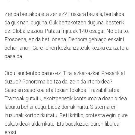
Zer da bertakoa eta zer ez? Euskara bezala, bertakoa
da guk nahi duguna. Guk bertakotzen duguna, besterik
ez. Globalizazioa. Patata frijituak 140 osagai. No eta to.
Erosoena, ez da beti onena. Denbora gehiago eskaini
behar janari. Gure lehen kezka izatetik, kezka ez izatera
pasa da.
Ordu laurdentxo baino ez. Tira, azkar-azkar. Presarik al
duzue? Panorama beltza da, zein da irtenbidea?
Sasoian sasoikoa eta tokian tokikoa. Trazabilitatea.
Tramoak gutxitu, ekoizpenetik kontsumora doan bidea
laburtu behar dugu, bidezidorrak hartu. Sistemaren
iruzurrak kortozirkuitatu. Beti kritiko, protesta egin, gure
eskubideak aldarrikatu. Eta badakizue, euren liburua
erosi.