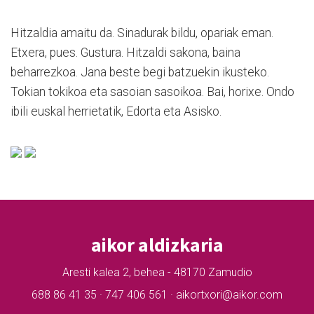
Hitzaldia amaitu da. Sinadurak bildu, opariak eman.
Etxera, pues. Gustura. Hitzaldi sakona, baina
beharrezkoa. Jana beste begi batzuekin ikusteko.
Tokian tokikoa eta sasoian sasoikoa. Bai, horixe. Ondo
ibili euskal herrietatik, Edorta eta Asisko.
aikor aldizkaria
Aresti kalea 2, behea - 48170 Zamudio
688 86 41 35 · 747 406 561 · aikortxori@aikor.com