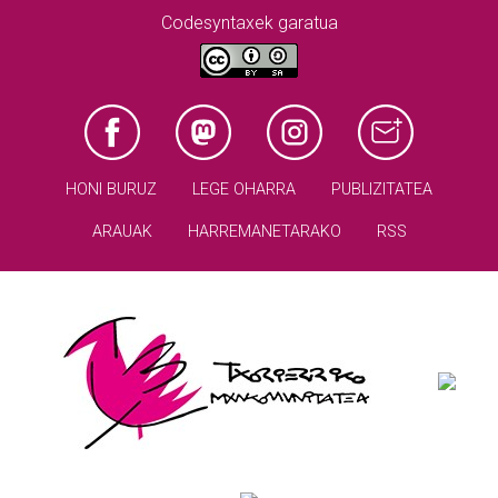
Codesyntaxek garatua
HONI BURUZ
LEGE OHARRA
PUBLIZITATEA
ARAUAK
HARREMANETARAKO
RSS