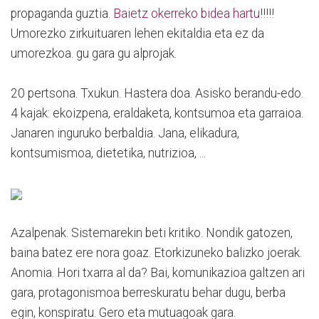
propaganda guztia.
Baietz okerreko bidea hartu
!!!!!
Umorezko zirkuituaren lehen ekitaldia eta ez da
umorezkoa. gu gara gu alprojak.
20 pertsona. Txukun. Hastera doa. Asisko berandu-edo.
4 kajak: ekoizpena, eraldaketa, kontsumoa eta garraioa.
Janaren inguruko berbaldia. Jana, elikadura,
kontsumismoa, dietetika, nutrizioa, ...
Azalpenak. Sistemarekin beti kritiko. Nondik gatozen,
baina batez ere nora goaz. Etorkizuneko balizko joerak.
Anomia. Hori txarra al da? Bai, komunikazioa galtzen ari
gara, protagonismoa berreskuratu behar dugu, berba
egin, konspiratu. Gero eta mutuagoak gara.