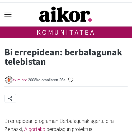
KOMUNITATEA
Bi errepidean: berbalagunak
telebistan
tximintx
2008ko otsailaren 26a
Bi errepidean programan Berbalagunak agertu dira.
Zehazki,
Algortako
berbalagun proiektua.