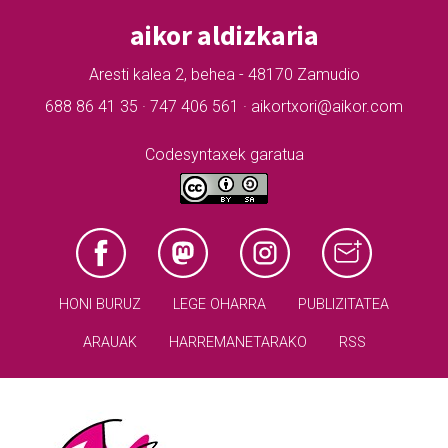
aikor aldizkaria
Aresti kalea 2, behea - 48170 Zamudio
688 86 41 35 · 747 406 561 · aikortxori@aikor.com
Codesyntaxek garatua
HONI BURUZ
LEGE OHARRA
PUBLIZITATEA
ARAUAK
HARREMANETARAKO
RSS