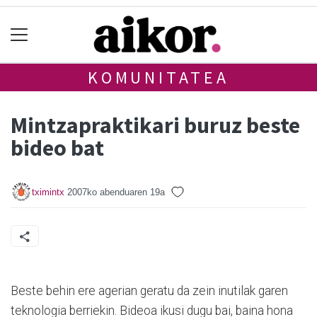
KOMUNITATEA
Mintzapraktikari buruz beste
bideo bat
tximintx
2007ko abenduaren 19a
Beste behin ere agerian geratu da zein inutilak garen
teknologia berriekin. Bideoa ikusi dugu bai, baina hona