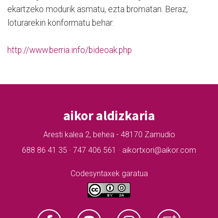
ekartzeko modurik asmatu, ezta bromatan. Beraz,
loturarekin konformatu behar:
http://www.berria.info/bideoak.php
aikor aldizkaria
Aresti kalea 2, behea - 48170 Zamudio
688 86 41 35 · 747 406 561 · aikortxori@aikor.com
Codesyntaxek garatua