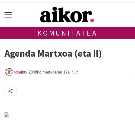
KOMUNITATEA
Agenda Martxoa (eta II)
tximintx
2008ko martxoaren 17a