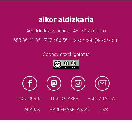
aikor aldizkaria
Aresti kalea 2, behea - 48170 Zamudio
688 86 41 35 · 747 406 561 · aikortxori@aikor.com
Codesyntaxek garatua
HONI BURUZ
LEGE OHARRA
PUBLIZITATEA
ARAUAK
HARREMANETARAKO
RSS