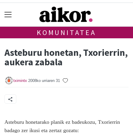
KOMUNITATEA
Asteburu honetan, Txorierrin,
aukera zabala
tximintx
2008ko urriaren 31
Asteburu honetarako planik ez badeukozu, Txorierrin
badago zer ikusi eta zertaz gozatu: