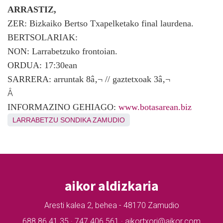
ARRASTIZ,
ZER: Bizkaiko Bertso Txapelketako final laurdena.
BERTSOLARIAK:
NON: Larrabetzuko frontoian.
ORDUA: 17:30ean
SARRERA: arruntak 8â‚¬ // gaztetxoak 3â‚¬
Â
INFORMAZINO GEHIAGO:
www.botasarean.biz
LARRABETZU
SONDIKA
ZAMUDIO
aikor aldizkaria
Aresti kalea 2, behea - 48170 Zamudio
688 86 41 35 · 747 406 561 · aikortxori@aikor.com