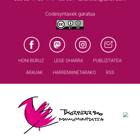
Codesyntaxek garatua
HONI BURUZ
LEGE OHARRA
PUBLIZITATEA
ARAUAK
HARREMANETARAKO
RSS