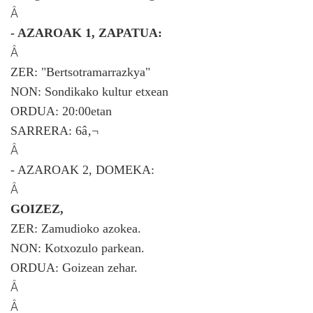
Â
- AZAROAK 1, ZAPATUA:
Â
ZER: "Bertsotramarrazkya"
NON: Sondikako kultur etxean
ORDUA: 20:00etan
SARRERA: 6â‚¬
Â
- AZAROAK 2, DOMEKA:
Â
GOIZEZ,
ZER: Zamudioko azokea.
NON: Kotxozulo parkean.
ORDUA: Goizean zehar.
Â
Â