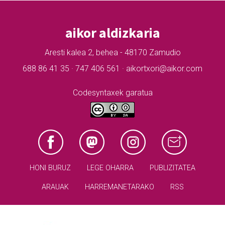
aikor aldizkaria
Aresti kalea 2, behea - 48170 Zamudio
688 86 41 35 · 747 406 561 · aikortxori@aikor.com
Codesyntaxek garatua
HONI BURUZ
LEGE OHARRA
PUBLIZITATEA
ARAUAK
HARREMANETARAKO
RSS