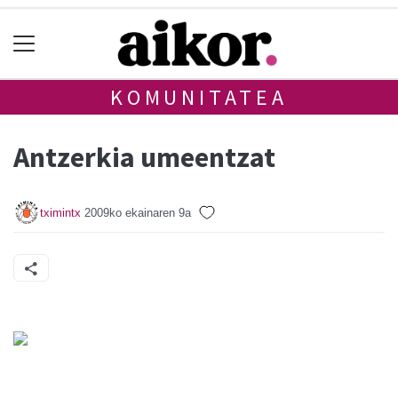
KOMUNITATEA
Antzerkia umeentzat
tximintx
2009ko ekainaren 9a