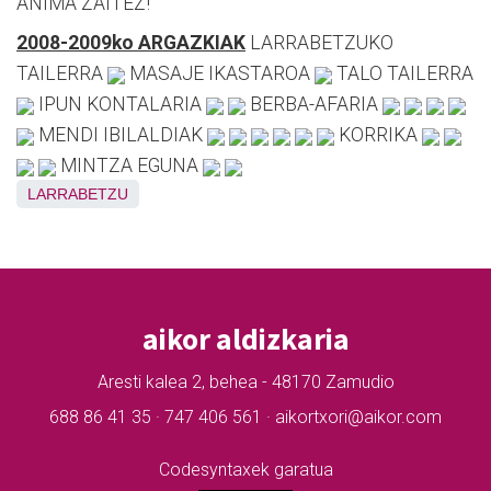
ANIMA ZAITEZ!
2008-2009ko ARGAZKIAK
LARRABETZUKO
TAILERRA
MASAJE IKASTAROA
TALO TAILERRA
IPUN KONTALARIA
BERBA-AFARIA
MENDI IBILALDIAK
KORRIKA
MINTZA EGUNA
LARRABETZU
aikor aldizkaria
Aresti kalea 2, behea - 48170 Zamudio
688 86 41 35 · 747 406 561 · aikortxori@aikor.com
Codesyntaxek garatua