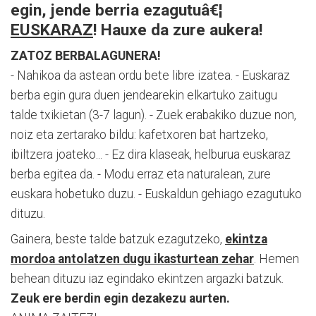
egin, jende berria ezagutuâ€¦
EUSKARAZ
! Hauxe da zure aukera!
ZATOZ BERBALAGUNERA!
- Nahikoa da astean ordu bete libre izatea. - Euskaraz
berba egin gura duen jendearekin elkartuko zaitugu
talde txikietan (3-7 lagun). - Zuek erabakiko duzue non,
noiz eta zertarako bildu: kafetxoren bat hartzeko,
ibiltzera joateko... - Ez dira klaseak, helburua euskaraz
berba egitea da. - Modu erraz eta naturalean, zure
euskara hobetuko duzu. - Euskaldun gehiago ezagutuko
dituzu.
Gainera, beste talde batzuk ezagutzeko,
ekintza
mordoa antolatzen dugu ikasturtean zehar
. Hemen
behean dituzu iaz egindako ekintzen argazki batzuk.
Zeuk ere berdin egin dezakezu aurten.