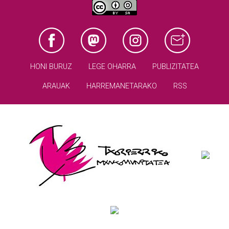
HONI BURUZ
LEGE OHARRA
PUBLIZITATEA
ARAUAK
HARREMANETARAKO
RSS