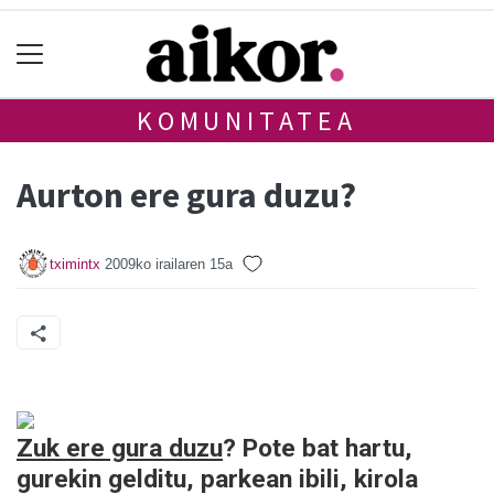
KOMUNITATEA
Aurton ere gura duzu?
tximintx
2009ko irailaren 15a
Zuk ere gura duzu
? Pote bat hartu,
gurekin gelditu, parkean ibili, kirola