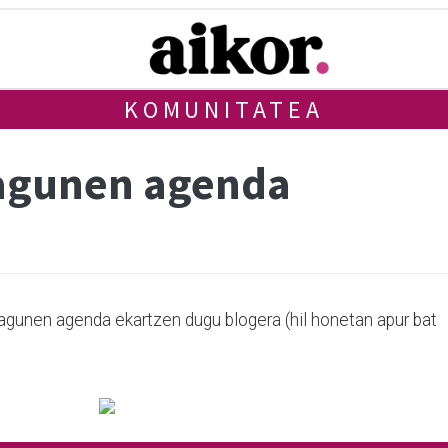
KOMUNITATEA
lagunen agenda
lagunen agenda ekartzen dugu blogera (hil honetan apur bat