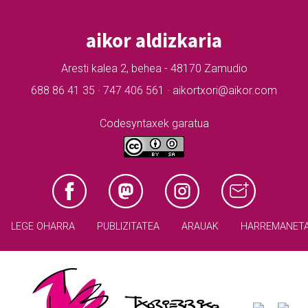
aikor aldizkaria
Aresti kalea 2, behea - 48170 Zamudio
688 86 41 35 · 747 406 561 · aikortxori@aikor.com
Codesyntaxek garatua
LEGE OHARRA
PUBLIZITATEA
ARAUAK
HARREMANET