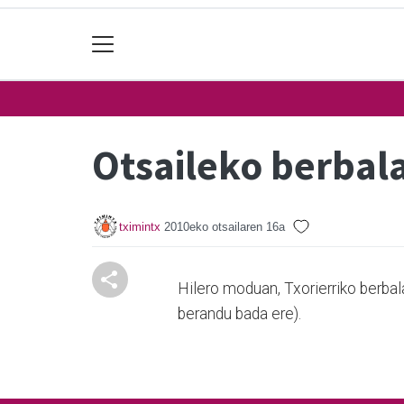
Otsaileko berba
tximintx
2010eko otsailaren 16a
Hilero moduan, Txorierriko berba
berandu bada ere).