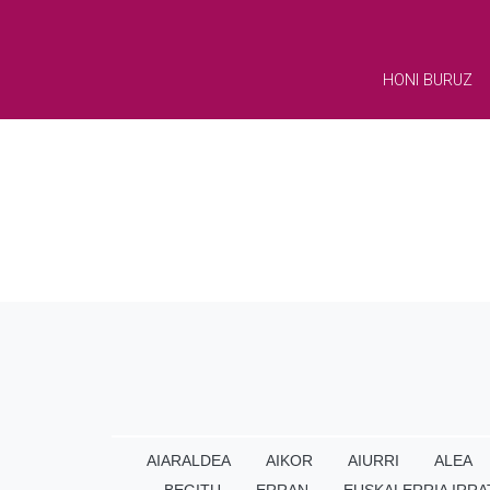
HONI BURUZ
AIARALDEA
AIKOR
AIURRI
ALEA