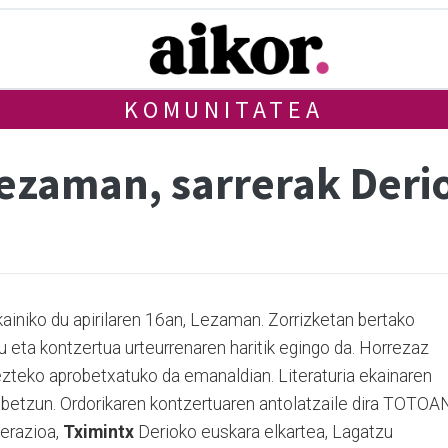
KOMUNITATEA
ezaman, sarrerak Derio
ainiko du apirilaren 16an, Lezaman. Zorrizketan bertako
tu eta kontzertua urteurrenaren haritik egingo da. Horrezaz
ezteko aprobetxatuko da emanaldian. Literaturia ekainaren
abetzun. Ordorikaren kontzertuaren antolatzaile dira TOTOA
derazioa,
Tximintx
Derioko euskara elkartea, Lagatzu