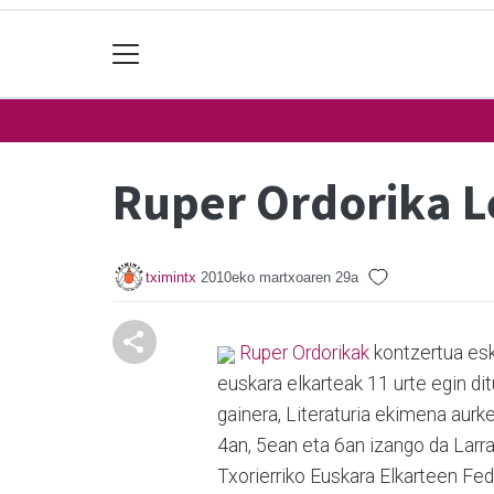
Ruper Ordorika L
tximintx
2010eko martxoaren 29a
Ruper Ordorikak
kontzertua esk
euskara elkarteak 11 urte egin di
gainera, Literaturia ekimena aurk
4an, 5ean eta 6an izango da Larr
Txorierriko Euskara Elkarteen Fe