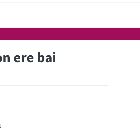
n ere bai
N