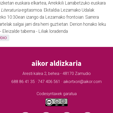
zketan euskara elkartea, Arrekikili Larrabetzuko euskara
a
Literaturia
egitasmoa. Ekitaldia Lezamako Udalak
eko 10:30ean izango da Lezamako frontoian. Sarrera
rtelak salgai jarri dira herri guztietan. Derion honako leku
 - Eleizalde taberna - Liliak loradenda
DIO
aikor aldizkaria
Aresti kalea 2, behea - 48170 Zamudio
688 86 41 35 · 747 406 561 · aikortxori@aikor.com
Codesyntaxek garatua