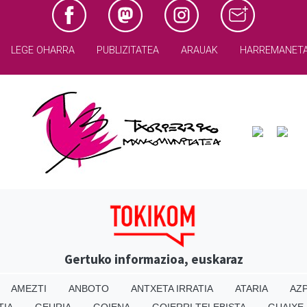
LEGE OHARRA
PUBLIZITATEA
ARAUAK
HARREMANET
Gertuko informazioa, euskaraz
AMEZTI
ANBOTO
ANTXETA IRRATIA
ATARIA
AZP