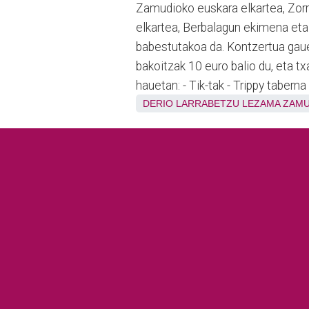
Zamudioko euskara elkartea, Zorri
elkartea, Berbalagun ekimena et
babestutakoa da. Kontzertua gau
bakoitzak 10 euro balio du, eta txa
hauetan: - Tik-tak - Trippy taberna
DERIO
LARRABETZU
LEZAMA
ZAMU