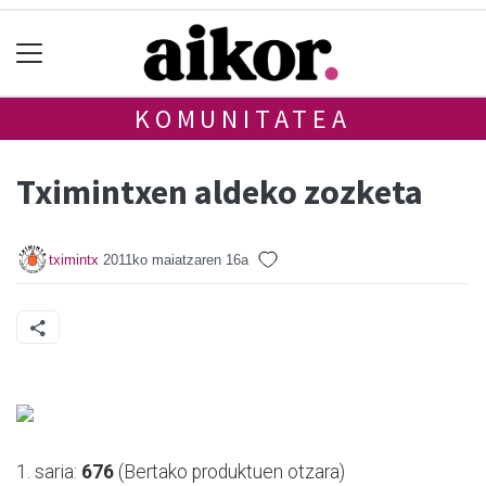
KOMUNITATEA
Tximintxen aldeko zozketa
tximintx
2011ko maiatzaren 16a
1. saria:
676
(Bertako produktuen otzara)