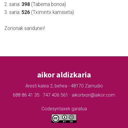
2. saria:
398
(Taberna bonoa)
3. saria:
526
(Tximintx kamiseta)
Zorionak saridunei!
aikor aldizkaria
Aresti kalea 2, behea - 48170 Zamudio
688 86 41 35 · 747 406 561 · aikortxori@aikor.com
Codesyntaxek garatua